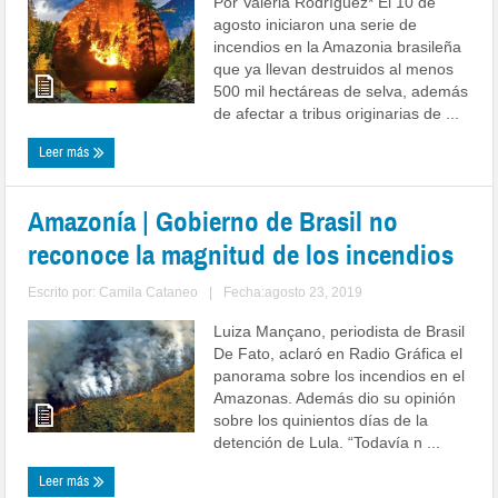
Por Valeria Rodrìguez* El 10 de
agosto iniciaron una serie de
incendios en la Amazonia brasileña
que ya llevan destruidos al menos
500 mil hectáreas de selva, además
de afectar a tribus originarias de ...
Leer más
Amazonía | Gobierno de Brasil no
reconoce la magnitud de los incendios
Escrito por:
Camila Cataneo
|
Fecha:agosto 23, 2019
Luiza Mançano, periodista de Brasil
De Fato, aclaró en Radio Gráfica el
panorama sobre los incendios en el
Amazonas. Además dio su opinión
sobre los quinientos días de la
detención de Lula. “Todavía n ...
Leer más