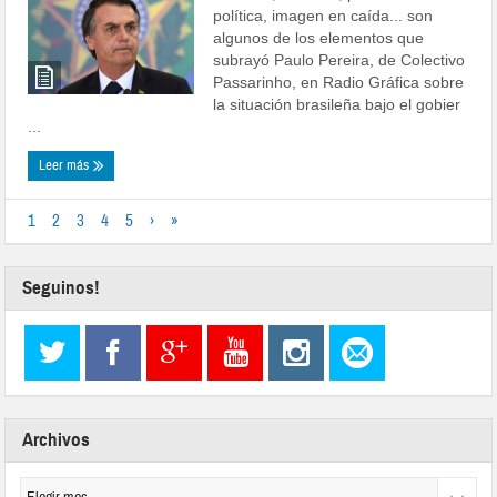
política, imagen en caída... son
algunos de los elementos que
subrayó Paulo Pereira, de Colectivo
Passarinho, en Radio Gráfica sobre
la situación brasileña bajo el gobier
...
Leer más
1
2
3
4
5
›
»
Seguinos!
Archivos