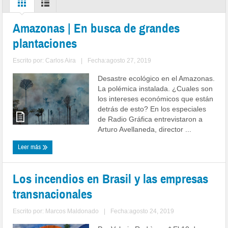
Amazonas | En busca de grandes
plantaciones
Escrito por:
Carlos Aira
|
Fecha:agosto 27, 2019
Desastre ecológico en el Amazonas.
La polémica instalada. ¿Cuales son
los intereses económicos que están
detrás de esto? En los especiales
de Radio Gráfica entrevistaron a
Arturo Avellaneda, director ...
Leer más
Los incendios en Brasil y las empresas
transnacionales
Escrito por:
Marcos Maldonado
|
Fecha:agosto 24, 2019