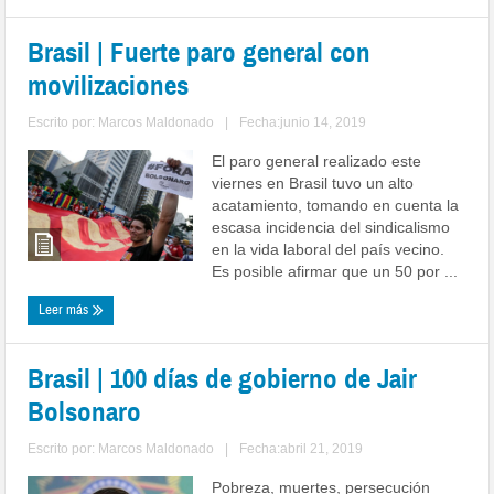
Brasil | Fuerte paro general con
movilizaciones
Escrito por:
Marcos Maldonado
|
Fecha:junio 14, 2019
El paro general realizado este
viernes en Brasil tuvo un alto
acatamiento, tomando en cuenta la
escasa incidencia del sindicalismo
en la vida laboral del país vecino.
Es posible afirmar que un 50 por ...
Leer más
Brasil | 100 días de gobierno de Jair
Bolsonaro
Escrito por:
Marcos Maldonado
|
Fecha:abril 21, 2019
Pobreza, muertes, persecución