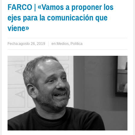
FARCO | «Vamos a proponer los
ejes para la comunicación que
viene»
Fecha:
agosto 26, 2019
en:
Medios
,
Politica