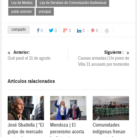
Ley de Medios
Ley de Servicios de Comunicación Audiovisual
pablo antonini
principal
compartir
0
0
0
0
0
Anterior:
Siguiente :
Qué pasó el 11 de agosto
Causas armadas | Un joven de
Villa 31 acusado por homicidio
Artículos ralacionados
José Sbattella | “El
Mendoza | El
Comunidades
golpe de mercado
peronismo acorta
indígenas frenan