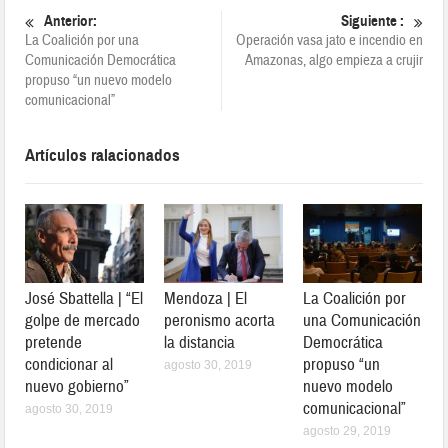
Anterior:
Siguiente :
La Coalición por una
Operación vasa jato e incendio en
Comunicación Democrática
Amazonas, algo empieza a crujir
propuso “un nuevo modelo
comunicacional”
Artículos ralacionados
José Sbattella | “El
Mendoza | El
La Coalición por
golpe de mercado
peronismo acorta
una Comunicación
pretende
la distancia
Democrática
condicionar al
propuso “un
agosto 30, 2019
nuevo gobierno”
nuevo modelo
comunicacional”
agosto 30, 2019
agosto 29, 2019