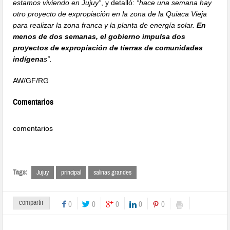
estamos viviendo en Jujuy”
, y detalló:
“hace una semana hay
otro proyecto de expropiación en la zona de la Quiaca Vieja
para realizar la zona franca y la planta de energía solar.
En
menos de dos semanas, el gobierno impulsa dos
proyectos de expropiación de tierras de comunidades
indígena
s”.
AW/GF/RG
Comentarios
comentarios
Tags:
Jujuy
principal
salinas grandes
compartir
0
0
0
0
0