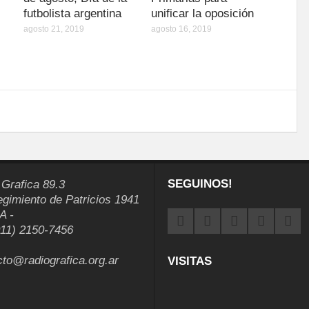
futbolista argentina
unificar la oposición
agosto 21, 2019
agosto 16, 2019
SEGUINOS!
 Grafica 89.3
egimiento de Patricios 1941
A -
011) 2150-7456
cto@radiografica.org.ar
VISITAS