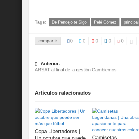
Tags:
De Pendejo te Sigo
Pelé Gómez
principal
compartir
0
0
0
0
0
Anterior:
ARSAT al final de la gestión Cambiemos
Artículos ralacionados
Copa Libertadores |
Camisetas
Un octubre que puede