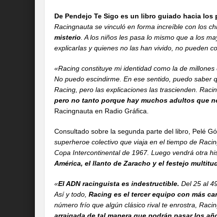
De Pendejo Te Sigo es un libro guiado hacia los 
Racingnauta se vinculó en forma increíble con los ch
misterio
. A los niños les pasa lo mismo que a los m
explicarlas y quienes no las han vivido, no pueden 
«Racing constituye mi identidad como la de millones
No puedo escindirme. En ese sentido, puedo saber 
Racing, pero las explicaciones las trascienden. Racin
pero no tanto porque hay muchos adultos que n
Racingnauta en Radio Gráfica.
Consultado sobre la segunda parte del libro, Pelé G
superheroe colectivo que viaja en el tiempo de Raci
Copa Intercontinental de 1967. Luego vendrá otra hi
América, el llanto de Zaracho y el festejo multitu
«
El ADN racinguista es indestructible.
Del 25 al 49
Así y todo,
Racing es el tercer equipo con más ca
número frío que algún clásico rival te enrostra, Rac
arraigada de tal manera que podrán pasar los año