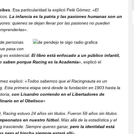
pibes
. Esa particularidad la explicó Pelé Gómez: «
El
icos.
La infancia es la patria y las pasiones humanas son un
ayores: quienes se dejan llevar por las pasiones no pueden
comprenderlas»
.
 de personas.
que pasa con
g es existencial.
El libro está enfocado a un público infantil,
o saben porque Racing es la Academia
«, explicó el
ómez explicó:
«Todos sabemos que el Racingnauta es un
ng. Esta primera etapa será desde la fundación en 1903 hasta la
storia,
con Lisandro corriendo en el Libertadores de
dinario en el Obelisco
«
, Racing estuvo 24 años sin titulos. Fueron 59 años sin titulos.
mpeonatos en nuestro fútbol.
Más allá de la estadística y el
ing trasciende. Siempre queres ganar,
pero la identidad está
s pero el hincha siempre estará allí
«