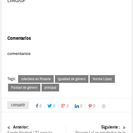
LI/RG/GF
Comentarios
comentarios
Tags:
colectivos en Rosario
Igualdad de género
Norma López
Paridad de género
principal
compartir
0
0
0
0
0
Anterior:
Siguiente :
Frente Sindical | “El paro ha
Rouvier | «Los resultados de la