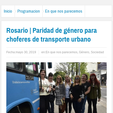
Inicio
Programacion
En que nos parecemos
Rosario | Paridad de género para
choferes de transporte urbano
Fecha:
mayo 30, 2019
en:
En que nos parecemos
,
Género
,
Sociedad