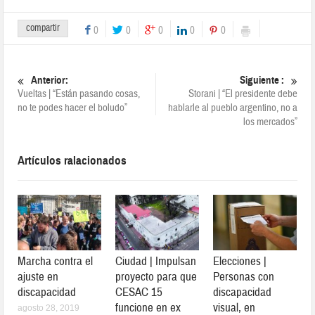
compartir
0
0
0
0
0
Anterior:
Siguiente :
Vueltas | “Están pasando cosas,
Storani | “El presidente debe
no te podes hacer el boludo”
hablarle al pueblo argentino, no a
los mercados”
Artículos ralacionados
Marcha contra el
Ciudad | Impulsan
Elecciones |
ajuste en
proyecto para que
Personas con
discapacidad
CESAC 15
discapacidad
funcione en ex
visual, en
agosto 28, 2019