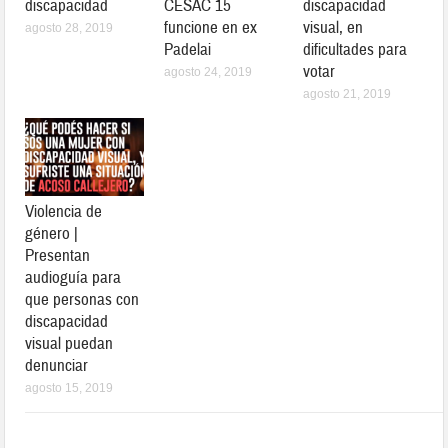
discapacidad
CESAC 15
discapacidad
funcione en ex
visual, en
agosto 28, 2019
Padelai
dificultades para
votar
agosto 24, 2019
agosto 21, 2019
Violencia de
género |
Presentan
audioguía para
que personas con
discapacidad
visual puedan
denunciar
agosto 15, 2019