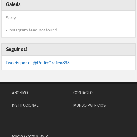
Galeria
Sorry:
- Instagram feed not found.
Seguinos!
Tweets por el @RadioGrafica893.
ARCHIVO
CONTACTO
INSTITUCIONAL
MUNDO PATRICIOS
Radio Grafica 89.3