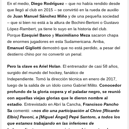
En el medio,
Diego Rodríguez
– que no había rendido desde
que llegó al club en 2015 – se convirtió en la rueda de auxilio
de
Juan Manuel Sánchez Miño
y de una pequeña sociedad
– que si bien no está a la altura de Bochini-Bertoni o Gustavo
López-Rambert, ya tiene lo suyo en la historia del club.
Porque
Ezequiel Barco
y
Maximiliano Meza
sacaron chapa
de enormes jugadores en esta Sudamericana. Arriba,
Emanuel Gigliotti
demostró que no está perdido, a pesar del
destierro chino por no convertir un penal.
Pero la clave es Ariel Holan
. El entrenador de casi 58 años,
surgido del mundo del hockey, fanático de
Independiente. Tomó la dirección técnica en enero de 2017,
luego de la salida de un ídolo como Gabriel Milito.
Conocedor
profundo de la gloria copera y el paladar negro, se reunió
con aquellas viejas glorias que le dieron nombre al
estadio
. Entrevistado en Abrí la Cancha,
Francisco
Pancho
Sa
comentó: «
nos dio una participación al Chivo [Ricardo
Elbio] Pavoni, a [Miguel Ángel] Pepé Santoro, a todos los
que estamos trabajando en las inferiores de