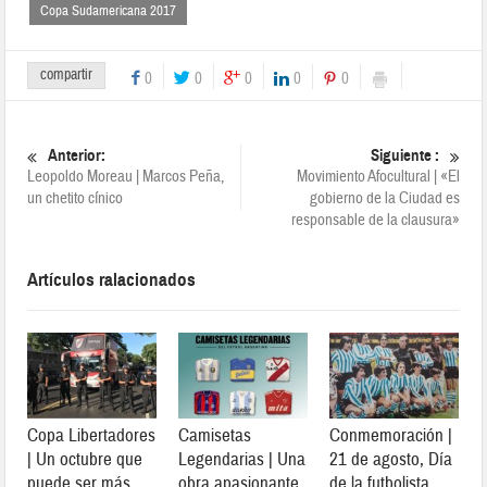
Copa Sudamericana 2017
compartir
0
0
0
0
0
Anterior:
Siguiente :
Leopoldo Moreau | Marcos Peña,
Movimiento Afocultural | «El
un chetito cínico
gobierno de la Ciudad es
responsable de la clausura»
Artículos ralacionados
Copa Libertadores
Camisetas
Conmemoración |
| Un octubre que
Legendarias | Una
21 de agosto, Día
puede ser más
obra apasionante
de la futbolista