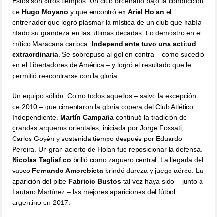
Estos son otros tiempos. Un club ordenado bajo la conducción
de
Hugo Moyano
y que encontró en
Ariel Holan
el
entrenador que logró plasmar la mística de un club que había
rifado su grandeza en las últimas décadas. Lo demostró en el
mítico Maracaná carioca.
Independiente tuvo una actitud
extraordinaria
. Se sobrepuso al gol en contra – como sucedió
en el Libertadores de América – y logró el resultado que le
permitió reecontrarse con la gloria.
Un equipo sólido. Como todos aquellos – salvo la excepción
de 2010 – que cimentaron la gloria copera del Club Atlético
Independiente.
Martín Campaña
continuó la tradición de
grandes arqueros orientales, iniciada por Jorge Fossati,
Carlos Goyén y sostenida tiempo después por Eduardo
Pereira. Un gran acierto de Holan fue reposicionar la defensa.
Nicolás Tagliafico
brilló como zaguero central. La llegada del
vasco
Fernando Amorebieta
brindó dureza y juego aéreo. La
aparición del pibe
Fabricio Bustos
tal vez haya sido – junto a
Lautaro Martínez – las mejores apariciones del fútbol
argentino en 2017.