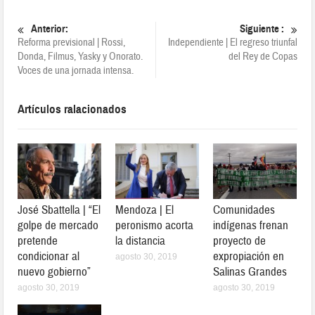
Anterior:
Siguiente :
Reforma previsional | Rossi,
Independiente | El regreso triunfal
Donda, Filmus, Yasky y Onorato.
del Rey de Copas
Voces de una jornada intensa.
Artículos ralacionados
José Sbattella | “El
Mendoza | El
Comunidades
golpe de mercado
peronismo acorta
indígenas frenan
pretende
la distancia
proyecto de
condicionar al
expropiación en
agosto 30, 2019
nuevo gobierno”
Salinas Grandes
agosto 30, 2019
agosto 30, 2019