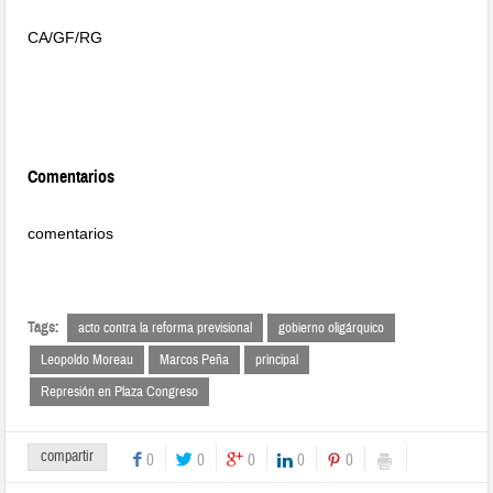
CA/GF/RG
Comentarios
comentarios
Tags:
acto contra la reforma previsional
gobierno oligárquico
Leopoldo Moreau
Marcos Peña
principal
Represión en Plaza Congreso
compartir
0
0
0
0
0