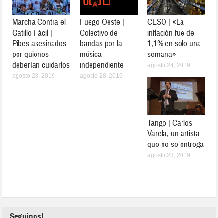
Marcha Contra el
Fuego Oeste |
CESO | «La
Gatillo Fácil |
Colectivo de
inflación fue de
Pibes asesinados
bandas por la
1,1% en solo una
por quienes
música
semana»
deberían cuidarlos
independiente
agosto 24, 2019
agosto 28, 2019
agosto 28, 2019
Tango | Carlos
Varela, un artista
que no se entrega
agosto 23, 2019
Seguinos!