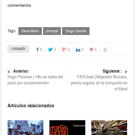
comentarios
Tags:
Diana Moon
principal
Tango Querido
compartir
0
0
0
0
0
Anterior:
Siguiente :
Hugo Presman | «No se habla del
FIFA Gate | Alejandro Burzaco,
juicio por encubrimiento»
piedra angular de la corrupción en
el fútbol
Artículos ralacionados