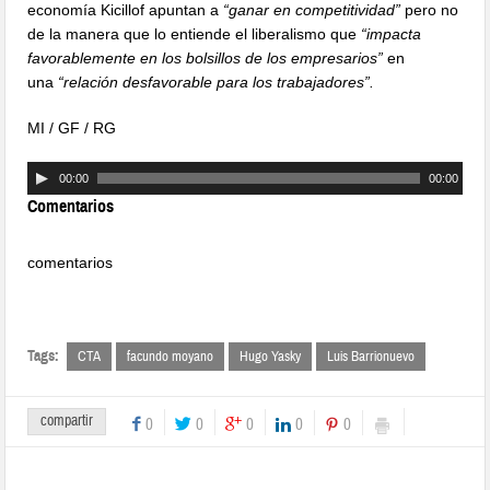
economía Kicillof apuntan a
“ganar en competitividad”
pero no
de la manera que lo entiende el liberalismo que
“impacta
favorablemente en los bolsillos de los empresarios”
en
una
“relación desfavorable para los trabajadores”.
MI / GF / RG
00:00
00:00
Comentarios
comentarios
Tags:
CTA
facundo moyano
Hugo Yasky
Luis Barrionuevo
compartir
0
0
0
0
0