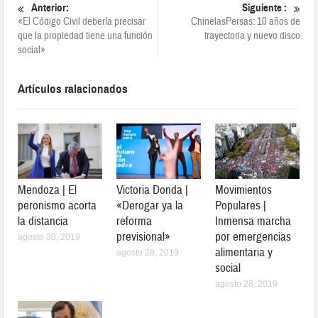
Anterior:
Siguiente :
«El Código Civil debería precisar
ChinelasPersas: 10 años de
que la propiedad tiene una función
trayectoria y nuevo disco
social»
Artículos ralacionados
Mendoza | El
Victoria Donda |
Movimientos
peronismo acorta
«Derogar ya la
Populares |
la distancia
reforma
Inmensa marcha
previsional»
por emergencias
agosto 30, 2019
alimentaria y
agosto 28, 2019
social
agosto 28, 2019