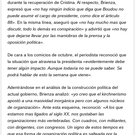
durante la recuperación de Cristina. Al respecto, Brienza,
expresó que
«no hay ningún indicio que diga que Boudou no
puede asumir el cargo de presidente, como dice el árticulo
88»
. En la misma línea, aseguró que
«no hay mucho mas que
discutir, todo lo demás es conspiración»
y advirtió que
«no hay
que dejarse llevar por las maniobras de la prensa y la
oposición política».
De cara a los comicios de octubre, el periodista reconoció que
la situación que atraviesa la presidenta
«evidentemente debe
tener algún impacto. Aunque todavía no se puede saber. Se
podrá hablar de esto la semana que viene».
Adentrándose en el análisis de la construcción política del
actual gobierno, Brienza analizó:
«yo creo que el kirchnerismo
apostó a una masividad inorgánica pero con algunos núcleos
de organización»
. Ante esta esquema, reconoció
: «A los que
estamos mas ligados al siglo XX, nos gustaban las
organizaciones más vertebradas. Con cuadros, con militantes,
con dirigentes, con congresos. Un signo de estos tiempos es
que esa forma de organización política es salteada por la