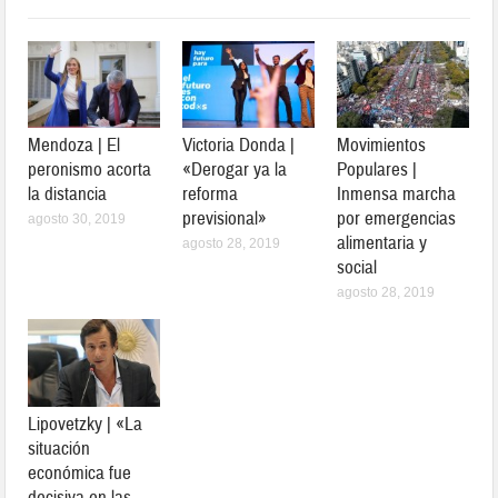
Mendoza | El
Victoria Donda |
Movimientos
peronismo acorta
«Derogar ya la
Populares |
la distancia
reforma
Inmensa marcha
previsional»
por emergencias
agosto 30, 2019
alimentaria y
agosto 28, 2019
social
agosto 28, 2019
Lipovetzky | «La
situación
económica fue
decisiva en las