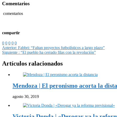
Comentarios
comentarios
compartir
0
0
0
0
0
Anterior:
Fabbri: “Faltan proyectos futbolísticos a largo plazo”
Siguiente :
“El pueblo ha cerrado filas con la revolución”
Artículos ralacionados
Mendoza | El peronismo acorta la dist
agosto 30, 2019
Victoria Donda | «Derogar ya la refor