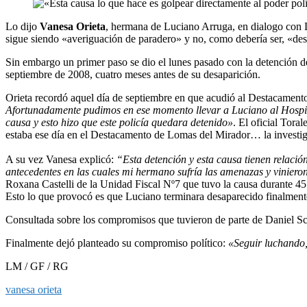
Lo dijo
Vanesa Orieta
, hermana de Luciano Arruga, en dialogo con
sigue siendo «averiguación de paradero» y no, como debería ser, «des
Sin embargo un primer paso se dio el lunes pasado con la detención de
septiembre de 2008, cuatro meses antes de su desaparición.
Orieta recordó aquel día de septiembre en que acudió al Destacamen
Afortunadamente pudimos en ese momento llevar a Luciano al Hospital
causa y esto hizo que este policía quedara detenido»
. El oficial Tora
estaba ese día en el Destacamento de Lomas del Mirador… la investiga
A su vez Vanesa explicó:
“Esta detención y esta causa tienen relació
antecedentes en las cuales mi hermano sufría las amenazas y vinieron
Roxana Castelli de la Unidad Fiscal Nº7 que tuvo la causa durante 45 
Esto lo que provocó es que Luciano terminara desaparecido finalmente
Consultada sobre los compromisos que tuvieron de parte de Daniel Sc
Finalmente dejó planteado su compromiso político:
«Seguir luchando,
LM / GF / RG
vanesa orieta