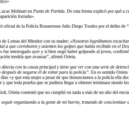
 Lucas Molinari en
Punto de Partida
. De esta forma explicó por qué a c
aparición forzada».
l oficial de la Policía Bonaerense Julio Diego Torales por el delito de
to de Lomas del Mirador con su madre:
«Nosotras lográbamos escuchar
 a que corroboren y asienten los golpes que había recibido en el Dest
les fue interrogado ayer y si bien negó haber golpeado al joven, confirmó
ción tendría que avanzar”, afirmó Orieta.
n directa con la causa principal y tiene que ver con una serie de dete
 después de negarse él de robar para la policía”
. En es sentido Orieta 
días «y que esta mujer a pesar de que denunciamos a la policía ella dec
 y que toda prueba que se pudiera llegar a obtener terminara siendo bo
ioli, Orieta comentó que no cumplió en nada a más de un año del encu
 seguir organizando a la gente de mi barrio, tratando de concientizar