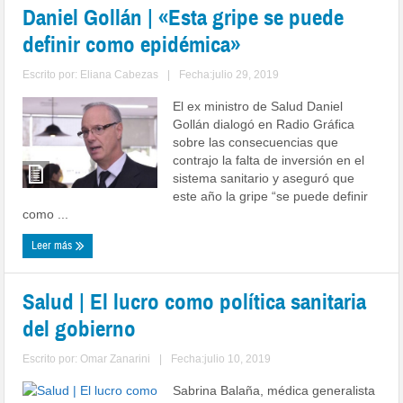
Daniel Gollán | «Esta gripe se puede
definir como epidémica»
Escrito por:
Eliana Cabezas
|
Fecha:julio 29, 2019
El ex ministro de Salud Daniel
Gollán dialogó en Radio Gráfica
sobre las consecuencias que
contrajo la falta de inversión en el
sistema sanitario y aseguró que
este año la gripe “se puede definir
como ...
Leer más
Salud | El lucro como política sanitaria
del gobierno
Escrito por:
Omar Zanarini
|
Fecha:julio 10, 2019
Sabrina Balaña, médica generalista