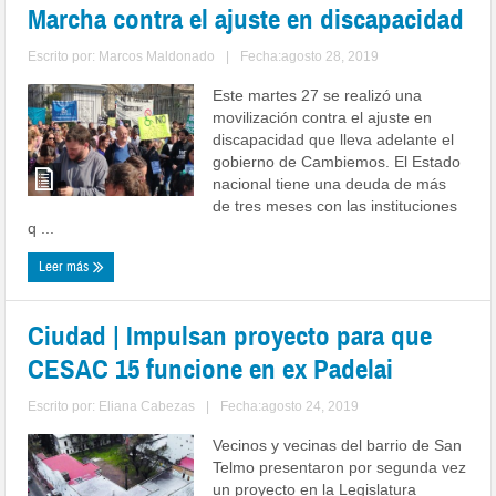
Marcha contra el ajuste en discapacidad
Escrito por:
Marcos Maldonado
|
Fecha:agosto 28, 2019
Este martes 27 se realizó una
movilización contra el ajuste en
discapacidad que lleva adelante el
gobierno de Cambiemos. El Estado
nacional tiene una deuda de más
de tres meses con las instituciones
q ...
Leer más
Ciudad | Impulsan proyecto para que
CESAC 15 funcione en ex Padelai
Escrito por:
Eliana Cabezas
|
Fecha:agosto 24, 2019
Vecinos y vecinas del barrio de San
Telmo presentaron por segunda vez
un proyecto en la Legislatura