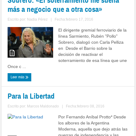
Sobrero: «El soterramiento me suena
más a negocio que a otra cosa»
Escrito por:
Nadia Pérez
|
Fecha:febrero 17, 2016
El dirigente gremial ferroviario de la
línea Sarmiento, Rubén "Pollo"
Sobrero, dialogó con Carla Pelliza
en Desde el Barrio sobre la
decisión de reactivar el
soterramiento de esa línea que une
Once c ...
Leer más
Para la Libertad
Escrito por:
Marcos Maldonado
|
Fecha:febrero 08, 2016
Por Fernando Aníbal Protto* Desde
los albores de la Argentina
Moderna, aquella que dejo atrás las
guerras de independencia y las