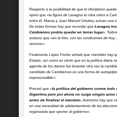
Respecto a la posibilidad de que el oficialismo quede
opinó que «
la figura de Lavagna le roba votos a C
entre él, Massa y Juan Manuel Urtubey suman una in
De todas formas hay que recordar que
Lavagna insi
Cambiemos podría quedar en tercer lugar
«. Sobre
sostuvo que «
en la foto, con las condiciones de hoy
recorrer
«.
Finalmente López Fiorito señaló que «
también hay qu
Estado, así como es cierto que en la política diaria
agenda de los diarios fue levantar otra vez la candid
candidato de Cambiemos es una forma de autogolpe i
imprescindible'».
Precisó que
«
l
a política del gobierno corroe todo 
Argentina pero por ahora no surge ningún actor 
antes de finalizar el mandato.
Asimismo hay que ver 
en una necesidad de adelantamiento de las eleccione
organizada que oponer al gobierno
«.