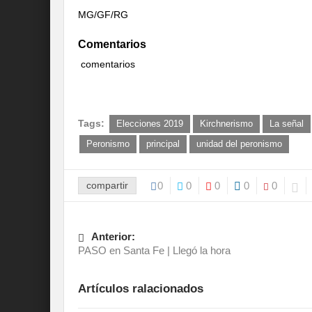
MG/GF/RG
Comentarios
comentarios
Tags:
Elecciones 2019
Kirchnerismo
La señal
Peronismo
principal
unidad del peronismo
compartir
0
0
0
0
0
Anterior:
PASO en Santa Fe | Llegó la hora
Artículos ralacionados