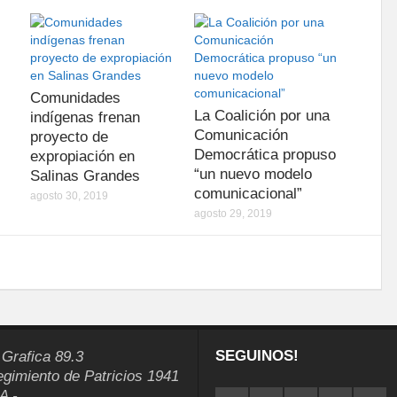
Comunidades
La Coalición por una
indígenas frenan
Comunicación
proyecto de
Democrática propuso
expropiación en
“un nuevo modelo
Salinas Grandes
comunicacional”
agosto 30, 2019
agosto 29, 2019
SEGUINOS!
 Grafica 89.3
egimiento de Patricios 1941
A -