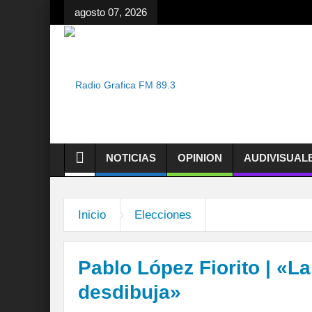
agosto 07, 2026
NOTICIAS
OPINION
AUDIVISUAL
Inicio
Elecciones
Pablo López Fiorito | «L
desdibuja»