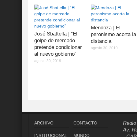
Mendoza | El
José Sbattella | “El
peronismo acorta la
golpe de mercado
distancia
pretende condicionar
agosto 30, 2019
al nuevo gobierno”
agosto 30, 2019
Radio
ARCHIVO
CONTACTO
Av. R
INSTITUCIONAL
MUNDO
- CAB