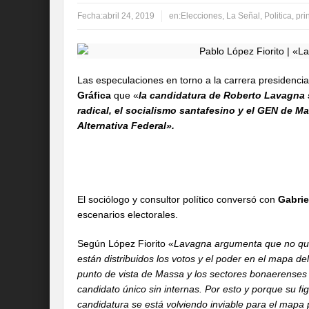
Fecha:
abril 24, 2019
en:
Elecciones
,
La Señal
,
Politica
,
pri
Las especulaciones en torno a la carrera presidencia
Gráfica
que «
la candidatura de Roberto Lavagna 
radical, el socialismo santafesino y el GEN de Ma
Alternativa Federal».
El sociólogo y consultor político conversó con
Gabrie
escenarios electorales.
Según López Fiorito «
Lavagna argumenta que no quie
están distribuidos los votos y el poder en el mapa del
punto de vista de Massa y los sectores bonaerenses 
candidato único sin internas. Por esto y porque su f
candidatura se está volviendo inviable para el mapa p