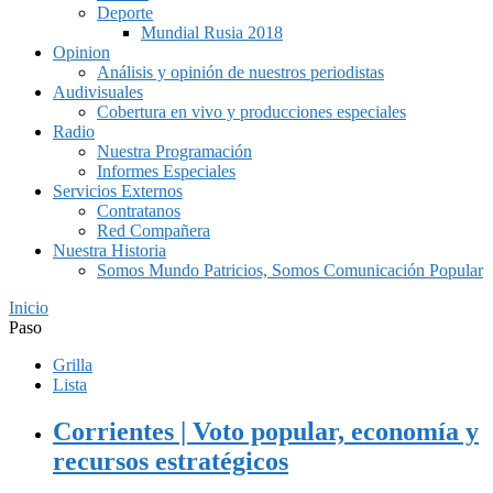
Deporte
Mundial Rusia 2018
Opinion
Análisis y opinión de nuestros periodistas
Audivisuales
Cobertura en vivo y producciones especiales
Radio
Nuestra Programación
Informes Especiales
Servicios Externos
Contratanos
Red Compañera
Nuestra Historia
Somos Mundo Patricios, Somos Comunicación Popular
Inicio
Paso
Grilla
Lista
Corrientes | Voto popular, economía y
recursos estratégicos