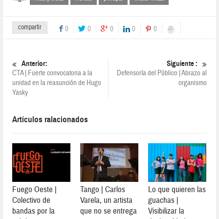
compartir
0
0
0
0
0
Anterior:
Siguiente :
CTA | Fuerte convocatoria a la
Defensoría del Público | Abrazo al
unidad en la reasunción de Hugo
organismo
Yasky
Artículos ralacionados
Fuego Oeste |
Tango | Carlos
Lo que quieren las
Colectivo de
Varela, un artista
guachas |
bandas por la
que no se entrega
Visibilizar la