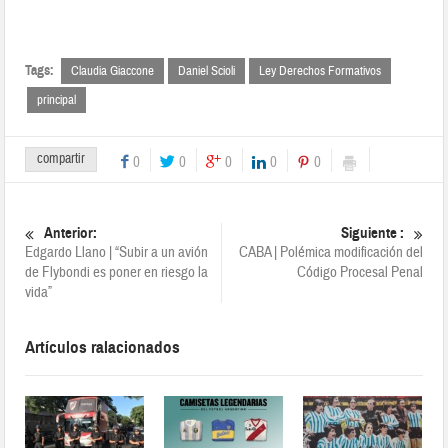
Tags:
Claudia Giaccone
Daniel Scioli
Ley Derechos Formativos
principal
compartir
0
0
0
0
0
Anterior:
Siguiente :
Edgardo Llano | “Subir a un avión
CABA | Polémica modificación del
de Flybondi es poner en riesgo la
Código Procesal Penal
vida”
Artículos ralacionados