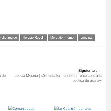
 oligárquico
Horacio Rovelli
Mercado Interno.
principal
Siguiente :
a de
Leticia Medina | «Se está formando un frente contra la
política de ajuste»