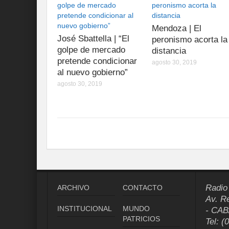
Mendoza | El
José Sbattella | “El
peronismo acorta la
golpe de mercado
distancia
pretende condicionar
agosto 30, 2019
al nuevo gobierno”
agosto 30, 2019
Radio
ARCHIVO
CONTACTO
Av. R
INSTITUCIONAL
MUNDO
- CAB
PATRICIOS
Tel: (