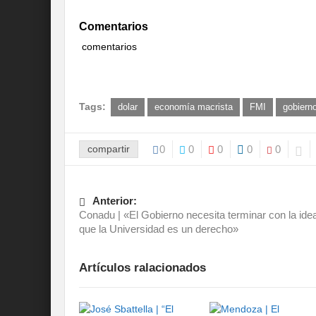
Comentarios
comentarios
Tags:
dolar
economía macrista
FMI
gobierno
compartir
0
0
0
0
0
Anterior:
Conadu | «El Gobierno necesita terminar con la ide
que la Universidad es un derecho»
Artículos ralacionados