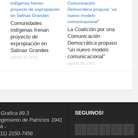
Comunidades
La Coalición por una
indígenas frenan
Comunicación
proyecto de
Democrática propuso
expropiación en
“un nuevo modelo
Salinas Grandes
comunicacional”
agosto 30, 2019
agosto 29, 2019
SEGUINOS!
 Grafica 89.3
egimiento de Patricios 1941
A -
011) 2150-7456