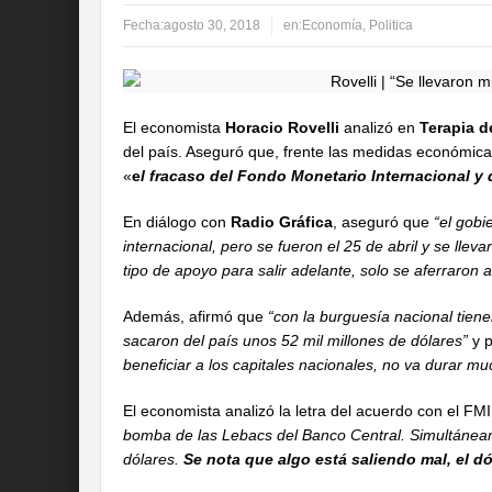
Fecha:
agosto 30, 2018
en:
Economía
,
Politica
El economista
Horacio Rovelli
analizó en
Terapia d
del país. Aseguró que, frente las medidas económica
«
e
l fracaso del Fondo Monetario Internacional y 
En diálogo con
Radio Gráfica
, aseguró que
“el gobi
internacional, pero se fueron el 25 de abril y se lle
tipo de apoyo para salir adelante, solo se aferraron a
Además, afirmó que
“con la burguesía nacional tiene
sacaron del país unos 52 mil millones de dólares”
y p
beneficiar a los capitales nacionales, no va durar 
El economista analizó la letra del acuerdo con el FM
bomba de las Lebacs del Banco Central. Simultánea
dólares.
Se nota que algo está saliendo mal, el d