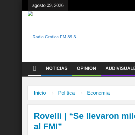
agosto 09, 2026
NOTICIAS
OPINION
AUDIVISUAL
Inicio
Politica
Economía
Rovelli | “Se llevaron mi
al FMI”