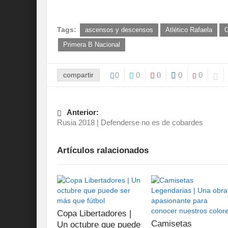
Tags:
ascensos y descensos
Atlético Rafaela
C
Primera B Nacional
compartir
0
0
0
0
0
Anterior:
Rusia 2018 | Defenderse no es de cobardes
Artículos ralacionados
Copa Libertadores |
Camisetas
Un octubre que puede