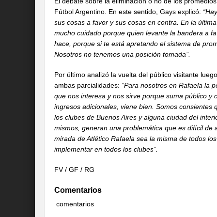
El debate sobre la eliminación o no de los promedio
Fútbol Argentino. En este sentido, Gays explicó:
“Hay
sus cosas a favor y sus cosas en contra. En la últim
mucho cuidado porque quien levante la bandera a fa
hace, porque si te está apretando el sistema de pro
Nosotros no tenemos una posición tomada”.
Por último analizó la vuelta del público visitante lueg
ambas parcialidades:
“Para nosotros en Rafaela la po
que nos interesa y nos sirve porque suma público y 
ingresos adicionales, viene bien. Somos consientes 
los clubes de Buenos Aires y alguna ciudad del interi
mismos, generan una problemática que es difícil de
mirada de Atlético Rafaela sea la misma de todos lo
implementar en todos los clubes”.
FV / GF / RG
Comentarios
comentarios