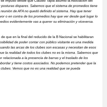
s se impuso desde que Claudio Tapia asumió la Asociación del
 posturas dispares. Sabemos que el sistema de promedios tiene
a reunión de AFA no quedó definido el sistema. Hay que tener
vor o en contra de los promedios hay que ver desde qué lugar lo
medios evidentemente vas a querer su eliminación y viceversa.
o de que en la final del reducido de la B Nacional se habilitaran
sibilidad de poder contar con público visitante es una medida
cuando las arcas de los clubes son escasas y necesitan de esos
que la realidad de todos los clubes no es la misma. Sabemos que
or relacionada a la presencia de barras y el traslado de los
 abordar y tiene costos asociados. No podemos pretender que la
s clubes. Vemos que no es una realidad que se pueda