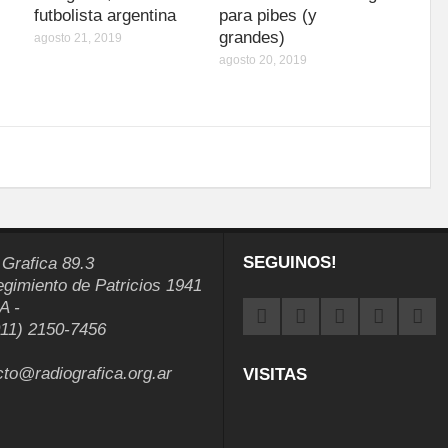
futbolista argentina
para pibes (y
grandes)
agosto 21, 2019
agosto 20, 2019
SEGUINOS!
 Grafica 89.3
egimiento de Patricios 1941
A -
011) 2150-7456
cto@radiografica.org.ar
VISITAS