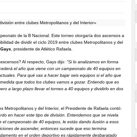
mpeonato de la B Nacional. Este torneo otorgaría dos ascensos a
ilidad de dividir el ciclo 2019 entre clubes Metropolitanos y del
 Gays
, presidente de Atlético Rafaela.
escensos? Al respecto, Gays dijo:
“Si lo analizamos en forma
sucederá el año que viene con un campeonato de 40 equipos en
ctuales. Para qué vas a hacer bajar seis equipos si el año que
a medida que todos los clubes vamos a gozar. Entiendo que es
o a largo plazo llevar el torneo a 40 equipos y dividirlo en dos
 Metropolitanos y del Interior, el Presidente de Rafaela contó:
erdo en hacer este tipo de división. Entendemos que se nivela
ce el campeonato de 40 equipos, le estás dando ilusión a esos
iciones de ascender, entonces sucede que eso termina
ndamento en el orden deportivo es rápidamente desbaratado