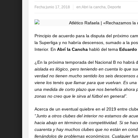
Fecha:
junio 17, 2018
en:
Abri la cancha
,
Deporte
Principio de acuerdo para la disputa del próximo ca
la Superliga y no habría descensos, sumado a la posib
Interior. En
Abrí la Cancha
habló del tema
Eduardo
¿En la próxima temporada del Nacional B no habrá d
aislada es ilógico, pero teniendo en cuenta lo que 
verdad no tienen mucho sentido los seis descensos a
viene los tenés que llamar para que vuelvan. Es un
una medida de corto plazo que nos beneficia ahora per
zonas no creo que le sirva al fútbol en general”.
Acerca de un eventual quiebre en el 2019 entre clubes
“Junto a otros clubes del interior no estamos de acu
hacia abajo en términos de competitividad. Si se ha
cuarenta y hay muchos clubes que no están en cond
llenándolos de problemas económicos. Cualquier fu