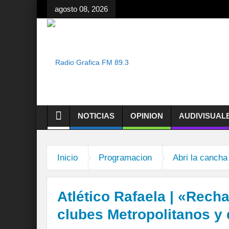
agosto 08, 2026
NOTICIAS
OPINION
AUDIVISUAL
Inicio
Programacion
Abri la cancha
Atlético Rafaela | «Rech
clubes Metropolitanos y d