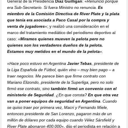
General de la Presidencia
Diaz Guilligan
: «
Renunció porque
era Sub-Secretario. Si fuera Ministro no renuncia.
Es
miembro de la Comisión Directiva de River Plate y la plata
que tenía era asociada a Paco Casal por la compra y
venta de jugadores
«; y realizó una consideración en el
marco del tratamiento mediático del periodismo deportivo al
caso: «
Miramos quienes mueven la pelota pero no
quienes son los verdaderos dueños de la pelota.
Estamos muy metidos en el mundo de la pelota
«.
«
Hace poco estuvo en Argentina
Javier Tebas
, presidente de
la Liga Española de Fútbol, quién vino – muy bien pago – a
traer negocios. Me parece bien que firme contrato con
Mariano Elizondo, presidente de la Superliga, pero no solo
firmó ese contrato, sino
también firmó un convenio con el
ministerio de Seguridad
. ¿En que consta?
En que otra vez
van a poner equipos de seguridad en Argentina
. Cuando
se quiso traer por primera vez, Macri y Fernando Miele,
entonces presidente de San Lorenzo, pagaron más de un
millón de dólares por cada equipo cuando Vélez Sársfield y
River Plate abonaron 400.000
«, dijo el periodista en relación a