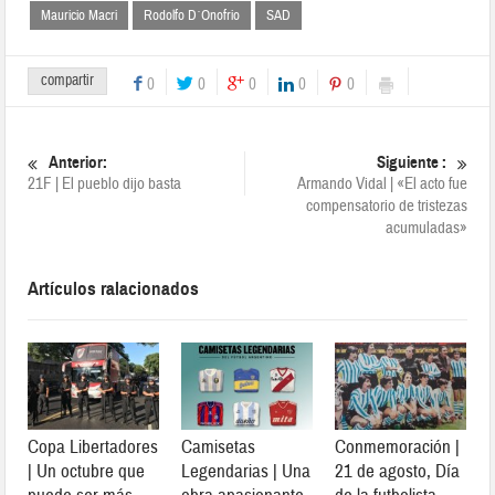
Mauricio Macri
Rodolfo D´Onofrio
SAD
compartir
0
0
0
0
0
Anterior:
Siguiente :
21F | El pueblo dijo basta
Armando Vidal | «El acto fue
compensatorio de tristezas
acumuladas»
Artículos ralacionados
Copa Libertadores
Camisetas
Conmemoración |
| Un octubre que
Legendarias | Una
21 de agosto, Día