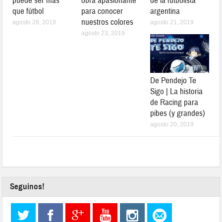
puede ser más
obra apasionante
de la futbolista
que fútbol
para conocer
argentina
nuestros colores
agosto 28, 2019
agosto 21, 2019
agosto 23, 2019
De Pendejo Te
Sigo | La historia
de Racing para
pibes (y grandes)
agosto 20, 2019
Seguinos!