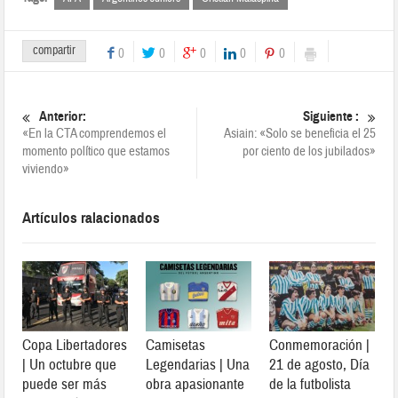
compartir
0
0
0
0
0
Anterior:
Siguiente :
«En la CTA comprendemos el
Asiain: «Solo se beneficia el 25
momento político que estamos
por ciento de los jubilados»
viviendo»
Artículos ralacionados
Copa Libertadores
Camisetas
Conmemoración |
| Un octubre que
Legendarias | Una
21 de agosto, Día
puede ser más
obra apasionante
de la futbolista