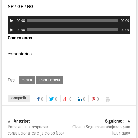
NP / GF / RG
00:00
00:00
00:00
00:00
Comentarios
comentarios
Tags:
música
Pachi Herrera
compartir
0
0
0
0
0
Anterior:
Siguiente :
Barcesat: «La respuesta
Gioja: «Seguimos trabajando para
constitucional es el juicio político»
la unidad»