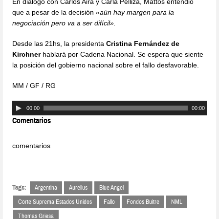
En diálogo con Carlos Aira y Carla Pelliza, Mattos entendió
que a pesar de la decisión
«aún hay margen para la
negociación pero va a ser difícil».
Desde las 21hs, la presidenta
Cristina Fernández de
Kirchner
hablará por Cadena Nacional. Se espera que siente
la posición del gobierno nacional sobre el fallo desfavorable.
MM / GF / RG
00:00
00:00
Comentarios
comentarios
Tags:
Argentina
Aurelius
Blue Angel
Corte Suprema Estados Unidos
Fallo
Fondos Buitre
NML
Thomas Griesa