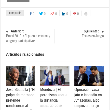
compartir
0
0
0
0
0
Anterior:
Siguiente :
Brasil 2014: «El pueblo está muy
Estilos en Juego
alegre y participativo»
Artículos ralacionados
José Sbattella | “El
Mendoza | El
Operación vasa
golpe de mercado
peronismo acorta
jato e incendio en
pretende
la distancia
Amazonas, algo
condicionar al
empieza a crujir
agosto 30, 2019