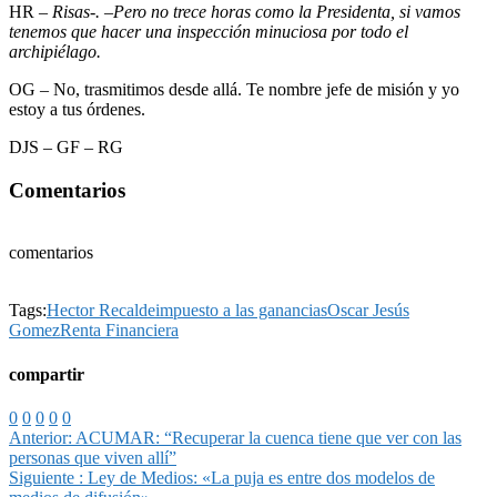
HR –
Risas-. –Pero no trece horas como la Presidenta, si vamos
tenemos que hacer una inspección minuciosa por todo el
archipiélago.
OG – No, trasmitimos desde allá. Te nombre jefe de misión y yo
estoy a tus órdenes.
DJS – GF – RG
Comentarios
comentarios
Tags:
Hector Recalde
impuesto a las ganancias
Oscar Jesús
Gomez
Renta Financiera
compartir
0
0
0
0
0
Anterior:
ACUMAR: “Recuperar la cuenca tiene que ver con las
personas que viven allí”
Siguiente :
Ley de Medios: «La puja es entre dos modelos de