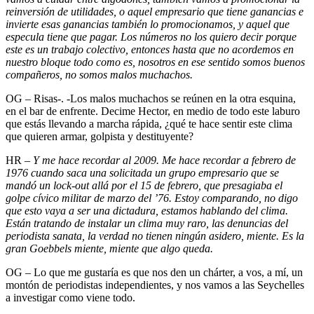
reinversión de utilidades, o aquel empresario que tiene ganancias e
invierte esas ganancias también lo promocionamos, y aquel que
especula tiene que pagar. Los números no los quiero decir porque
este es un trabajo colectivo, entonces hasta que no acordemos en
nuestro bloque todo como es, nosotros en ese sentido somos buenos
compañeros, no somos malos muchachos.
OG – Risas-. -Los malos muchachos se reúnen en la otra esquina,
en el bar de enfrente. Decime Hector, en medio de todo este laburo
que estás llevando a marcha rápida, ¿qué te hace sentir este clima
que quieren armar, golpista y destituyente?
HR –
Y me hace recordar al 2009. Me hace recordar a febrero de
1976 cuando saca una solicitada un grupo empresario que se
mandó un lock-out allá por el 15 de febrero, que presagiaba el
golpe cívico militar de marzo del ’76. Estoy comparando, no digo
que esto vaya a ser una dictadura, estamos hablando del clima.
Están tratando de instalar un clima muy raro, las denuncias del
periodista sanata, la verdad no tienen ningún asidero, miente. Es la
gran Goebbels miente, miente que algo queda.
OG – Lo que me gustaría es que nos den un chárter, a vos, a mí, un
montón de periodistas independientes, y nos vamos a las Seychelles
a investigar como viene todo.