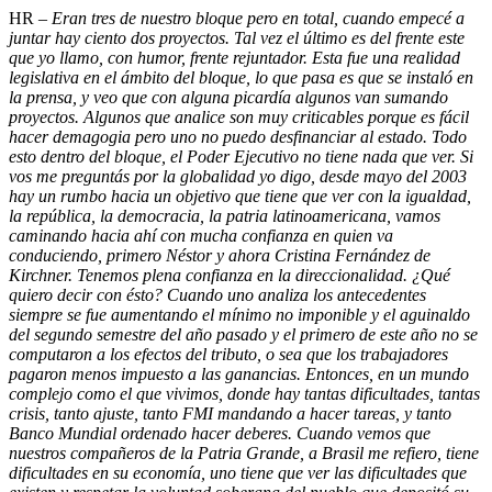
HR –
Eran tres de nuestro bloque pero en total, cuando empecé a
juntar hay ciento dos proyectos. Tal vez el último es del frente este
que yo llamo, con humor, frente rejuntador. Esta fue una realidad
legislativa en el ámbito del bloque, lo que pasa es que se instaló en
la prensa, y veo que con alguna picardía algunos van sumando
proyectos. Algunos que analice son muy criticables porque es fácil
hacer demagogia pero uno no puedo desfinanciar al estado. Todo
esto dentro del bloque, el Poder Ejecutivo no tiene nada que ver. Si
vos me preguntás por la globalidad yo digo, desde mayo del 2003
hay un rumbo hacia un objetivo que tiene que ver con la igualdad,
la república, la democracia, la patria latinoamericana, vamos
caminando hacia ahí con mucha confianza en quien va
conduciendo, primero Néstor y ahora Cristina Fernández de
Kirchner. Tenemos plena confianza en la direccionalidad. ¿Qué
quiero decir con ésto? Cuando uno analiza los antecedentes
siempre se fue aumentando el mínimo no imponible y el aguinaldo
del segundo semestre del año pasado y el primero de este año no se
computaron a los efectos del tributo, o sea que los trabajadores
pagaron menos impuesto a las ganancias. Entonces, en un mundo
complejo como el que vivimos, donde hay tantas dificultades, tantas
crisis, tanto ajuste, tanto FMI mandando a hacer tareas, y tanto
Banco Mundial ordenado hacer deberes. Cuando vemos que
nuestros compañeros de la Patria Grande, a Brasil me refiero, tiene
dificultades en su economía, uno tiene que ver las dificultades que