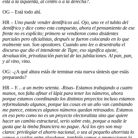
está a la izquierda, al centro o a la derecha?.
OG – Está todo ahí.
HR –
Uno puede vender dentífricos así. Ojo, uno ve el tubito del
dentífrico y dice como esta compuesto, ahora el pensamiento de ese
frente no es explícito; primero se vendieron como disidentes
parciales pero oficialistas, después se fueron colocando en lo que
realmente son. Son opositores. Cuando uno lee o desentraña el
discurso que dio el intendente de Tigre, eso significa ajuste,
devaluación, privatización parcial de las jubilaciones. Al pan, pan,
y al vino, vino.
OG: -¿A qué altura estás de terminar esta nueva síntesis que estás
preparando?
HR –
Y… a un metro setenta. -Risas- Estamos trabajando a cuatro
manos, nos falta afinar el lápiz para tener los números, ahora
porque estamos coordinando los distintos proyectos incluso estamos
reformulando algunos, porque las cosas en un año van cambiando
me parece, entonces algunos números quedan retrasados. Estamos
en eso pero como no es un proyecto electoralista sino que quiere
hacer un cambio estructural, serio sobre esto, porque a nadie le
gusta que la timba financiera no pague. Acá los ejes son muy
claros: privilegiar el ahorro nacional, o sea al pequeño ahorrista lo
vamos a cuidar entre algodones, también vamos a promocionar la