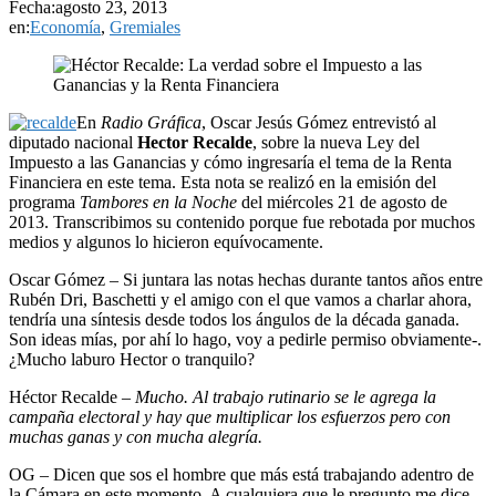
Fecha:
agosto 23, 2013
en:
Economía
,
Gremiales
En
Radio Gráfica
, Oscar Jesús Gómez entrevistó al
diputado nacional
Hector Recalde
, sobre la nueva Ley del
Impuesto a las Ganancias y cómo ingresaría el tema de la Renta
Financiera en este tema. Esta nota se realizó en la emisión del
programa
Tambores en la Noche
del miércoles 21 de agosto de
2013. Transcribimos su contenido porque fue rebotada por muchos
medios y algunos lo hicieron equívocamente.
Oscar Gómez – Si juntara las notas hechas durante tantos años entre
Rubén Dri, Baschetti y el amigo con el que vamos a charlar ahora,
tendría una síntesis desde todos los ángulos de la década ganada.
Son ideas mías, por ahí lo hago, voy a pedirle permiso obviamente-.
¿Mucho laburo Hector o tranquilo?
Héctor Recalde –
Mucho. Al trabajo rutinario se le agrega la
campaña electoral y hay que multiplicar los esfuerzos pero con
muchas ganas y con mucha alegría.
OG – Dicen que sos el hombre que más está trabajando adentro de
la Cámara en este momento. A cualquiera que le pregunto me dice