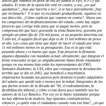
únicos que votamos en favor de esa ley fuimos el FpV, el PJ y sus
aliados. El resto de la oposición votó en contra, o sea, ¿en qué
quedamos?, ¿hay que hacerlo o no?, si se hace parcialmente ¿hay
que rechazarlo?. Y si uno va escalando gradualmente, sigamos en
esa dirección. ¿Cómo explican que votaron en contra?. Ahora son
los campeones del desfinanciamiento del estado, como hay algún
proyecto que corrige todo para que se pague menos, pero la
compensación que hace gravando la renta financiera, gravaba por
ejemplo un plazo fijo de 250 mil pesos, es un pequeño ahorrista ese.
Y aún así, el agujero fiscal que deja es de 11 mil millones de pesos
al año. Las cosas que tiene que dejar de hacer el estado por tener
11 mil millones menos en su presupuesto. Eso es lo que está
pasando ahora y es bueno que sepa. Este proyecto lo firmaron
algunos diputados con mandato actual, obviamente, que integran el
frente renovador al que yo simpáticamente llamo frente rejuntador
porque en esa misma lista están los representantes del PRO,
llamados disidentes, la UIA, ellos que consagraron la devaluación
terrible que se dio en 2002, que benefició a muchísimos
empresarios licuando sus pasivos pero destrozó el poder adquisitivo
del salario que quedó más o menos por la mitad. Integrantes de los
que fueron actores de la década del ’90, el endeudamiento, la
flexibilización laboral, y cómo si esto fuera poco también son los
autores de la Ley Banelco. Por eso yo lo llamo rejuntador porque
no hay diferencia de matices, hay opuestos contradictorios,
entonces ¿a quién vota el ciudadano cuando vota esa lista?, ¿al que