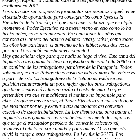
existen y respetar la voluntad soberana del pueblo que depositó su
confianza en 2011.
Los proyectos son propuestas formuladas por nosotros y quién elige
el sentido de oportunidad para consagrarlos como leyes es la
Presidenta de la Nación, así que uno tiene confianza que en algún
momento el Poder Ejecutivo va a meter mano en esto como lo ha
hecho antes, no es una novedad. Es como todos los años que
convoca al Consejo del Salario Mínimo, Vital y Móvil, como todos
los años hay paritarias, el aumento de las jubilaciones dos veces
por año. Uno confía en esta direccionalidad.
Hay que señalar algo para que nadie se haga el vivo. Este tema del
impuesto a las ganancias tuvo un episodio a fines del año 2006 con
un conflicto de los trabajadores petroleros de la Patagonia. Todos
sabemos que en la Patagonia el costo de vida es más alto, entonces
a partir de esto los trabajadores de la Patagonia están en una
posición remuneratoria un poco mejor que los otros trabajadores
que tiene sueltos más altos en razón al costo de vida. Lo que
pretendían era que se modificara el mínimo no imponible para
ellos. Lo que se nos ocurrió, al Poder Ejecutivo y a nuestro bloque
fue modificar por ley y excluir a dos adicionales del convenio
colectivo de estos trabajadores. La Ley dispuso que para pagar el
impuesto a las ganancias no se debe tener en cuenta los ingresos
que tenga el trabajador petrolero del convenio colectivo tal,
relativos al adicional por comida y por viáticos. O sea que esto
alivió la carga a estos trabajadores. La Ley fue la 26173. Los