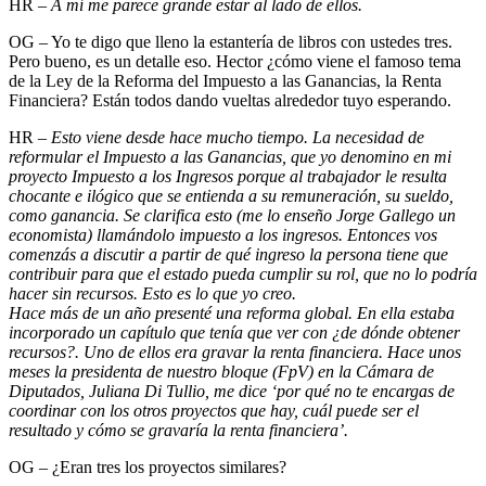
HR –
A mí me parece grande estar al lado de ellos.
OG – Yo te digo que lleno la estantería de libros con ustedes tres.
Pero bueno, es un detalle eso. Hector ¿cómo viene el famoso tema
de la Ley de la Reforma del Impuesto a las Ganancias, la Renta
Financiera? Están todos dando vueltas alrededor tuyo esperando.
HR –
Esto viene desde hace mucho tiempo. La necesidad de
reformular el Impuesto a las Ganancias, que yo denomino en mi
proyecto Impuesto a los Ingresos porque al trabajador le resulta
chocante e ilógico que se entienda a su remuneración, su sueldo,
como ganancia. Se clarifica esto (me lo enseño Jorge Gallego un
economista) llamándolo impuesto a los ingresos. Entonces vos
comenzás a discutir a partir de qué ingreso la persona tiene que
contribuir para que el estado pueda cumplir su rol, que no lo podría
hacer sin recursos. Esto es lo que yo creo.
Hace más de un año presenté una reforma global. En ella estaba
incorporado un capítulo que tenía que ver con ¿de dónde obtener
recursos?. Uno de ellos era gravar la renta financiera. Hace unos
meses la presidenta de nuestro bloque (FpV) en la Cámara de
Diputados, Juliana Di Tullio, me dice ‘por qué no te encargas de
coordinar con los otros proyectos que hay, cuál puede ser el
resultado y cómo se gravaría la renta financiera’.
OG – ¿Eran tres los proyectos similares?