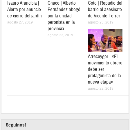
Isauro Arancibia |
Chaco | Alberto
Coto | Repudio del
Alerta por anuncio
Fernández abogó
barrio al asesinato
de cierre del jardín
por la unidad
de Vicente Ferrer
peronista en la
agosto 27, 2019
agosto 23, 2019
provincia
agosto 23, 2019
Arreceygor | «El
movimiento obrero
debe ser
protagonista de la
nueva etapa»
agosto 22, 2019
Seguinos!