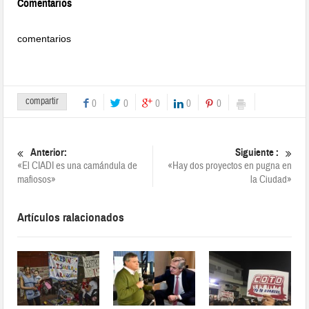
Comentarios
comentarios
compartir
0
0
0
0
0
Anterior:
Siguiente :
«El CIADI es una camándula de
«Hay dos proyectos en pugna en
mafiosos»
la Ciudad»
Artículos ralacionados