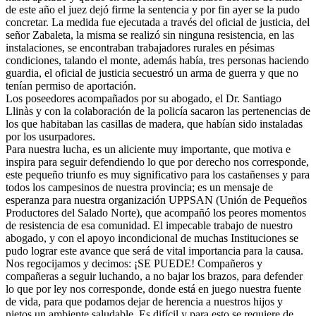
de este año el juez dejó firme la sentencia y por fin ayer se la pudo
concretar. La medida fue ejecutada a través del oficial de justicia, del
señor Zabaleta, la misma se realizó sin ninguna resistencia, en las
instalaciones, se encontraban trabajadores rurales en pésimas
condiciones, talando el monte, además había, tres personas haciendo
guardia, el oficial de justicia secuestró un arma de guerra y que no
tenían permiso de aportación.
Los poseedores acompañados por su abogado, el Dr. Santiago
Llinàs y con la colaboración de la policía sacaron las pertenencias de
los que habitaban las casillas de madera, que habían sido instaladas
por los usurpadores.
Para nuestra lucha, es un aliciente muy importante, que motiva e
inspira para seguir defendiendo lo que por derecho nos corresponde,
este pequeño triunfo es muy significativo para los castañenses y para
todos los campesinos de nuestra provincia; es un mensaje de
esperanza para nuestra organización UPPSAN (Unión de Pequeños
Productores del Salado Norte), que acompañó los peores momentos
de resistencia de esa comunidad. El impecable trabajo de nuestro
abogado, y con el apoyo incondicional de muchas Instituciones se
pudo lograr este avance que será de vital importancia para la causa.
Nos regocijamos y decimos: ¡SE PUEDE! Compañeros y
compañeras a seguir luchando, a no bajar los brazos, para defender
lo que por ley nos corresponde, donde está en juego nuestra fuente
de vida, para que podamos dejar de herencia a nuestros hijos y
nietos un ambiente saludable. Es difícil y para esto se requiere de