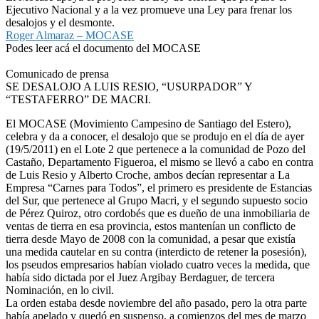
Ejecutivo Nacional y a la vez promueve una Ley para frenar los
desalojos y el desmonte.
Roger Almaraz – MOCASE
Podes leer acá el documento del MOCASE
Comunicado de prensa
SE DESALOJO A LUIS RESIO, “USURPADOR” Y
“TESTAFERRO” DE MACRI.
El MOCASE (Movimiento Campesino de Santiago del Estero),
celebra y da a conocer, el desalojo que se produjo en el día de ayer
(19/5/2011) en el Lote 2 que pertenece a la comunidad de Pozo del
Castaño, Departamento Figueroa, el mismo se llevó a cabo en contra
de Luis Resio y Alberto Croche, ambos decían representar a La
Empresa “Carnes para Todos”, el primero es presidente de Estancias
del Sur, que pertenece al Grupo Macri, y el segundo supuesto socio
de Pérez Quiroz, otro cordobés que es dueño de una inmobiliaria de
ventas de tierra en esa provincia, estos mantenían un conflicto de
tierra desde Mayo de 2008 con la comunidad, a pesar que existía
una medida cautelar en su contra (interdicto de retener la posesión),
los pseudos empresarios habían violado cuatro veces la medida, que
había sido dictada por el Juez Argibay Berdaguer, de tercera
Nominación, en lo civil.
La orden estaba desde noviembre del año pasado, pero la otra parte
había apelado y quedó en suspenso, a comienzos del mes de marzo