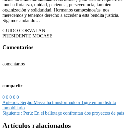
mucha fortaleza, unidad, paciencia, perseverancia, también
organización y solidaridad. Hermanos campesinos/as, nos
merecemos y tenemos derecho a acceder a esta bendita justicia.
Sigamos andando…
GUIDO CORVALAN
PRESIDENTE MOCASE
Comentarios
comentarios
compartir
0
0
0
0
0
Anterior:
Sergio Massa ha transformado a Tigre en un distrito
inmobiliario
Siguiente :
Perú: En el ballotage confrontan dos proyectos de país
Artículos ralacionados