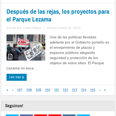
Después de las rejas, los proyectos para
el Parque Lezama
Escrito por:
Carla Pelliza
|
Fecha:octubre 01, 2013
Una de las políticas llevadas
adelante por el Gobierno porteño es
el enrejamiento de plazas y
espacios públicos alegando
seguridad y protección de los
objetos de estos sitios. El Parque
Lezama no esca ...
Leer más
«
‹
107
108
109
110
111
112
113
114
115
›
»
Seguinos!