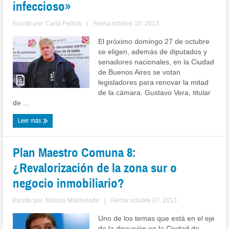
infeccioso»
Escrito por:
Carla Pelliza
|
Fecha:octubre 10, 2013
El próximo domingo 27 de octubre
se eligen, además de diputados y
senadores nacionales, en la Ciudad
de Buenos Aires se votan
legisladores para renovar la mitad
de la cámara. Gustavo Vera, titular
de ...
Leer más
Plan Maestro Comuna 8:
¿Revalorización de la zona sur o
negocio inmobiliario?
Escrito por:
Marcos Maldonado
|
Fecha:octubre 07, 2013
Uno de los temas que está en el eje
de la discusión en la Ciudad de