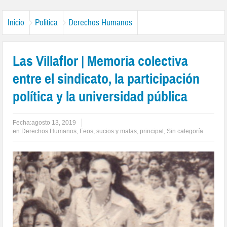
Inicio
Politica
Derechos Humanos
Las Villaflor | Memoria colectiva
entre el sindicato, la participación
política y la universidad pública
Fecha:
agosto 13, 2019
en:
Derechos Humanos
,
Feos, sucios y malas
,
principal
,
Sin categoría