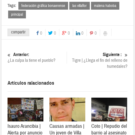
Tags:
federación gráfica bonaerense
las villaflor
malena haboba
principal
compartir
0
0
0
0
0
Anterior:
Siguiente :
¿La culpa la tiene el pueblo?
Tigre | ¿Llega el fin del relleno de
humedales?
Artículos ralacionados
Isauro Arancibia |
Causas armadas |
Coto | Repudio del
Alerta por anuncio
Un joven de Villa
barrio al asesinato