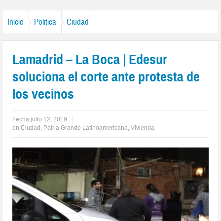
Inicio
Politica
Ciudad
Lamadrid – La Boca | Edesur
soluciona el corte ante protesta de
los vecinos
Fecha:
julio 12, 2019
en:
Ciudad
,
Patria Grande Latinoamericana
,
Vivienda