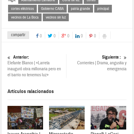
Asentamiento Lamadrid
Corte de luz
cortes
cortes eléctricos
Gobierno CABA
patria grande
principal
vecinos de La Boca
vecinos sin luz
compartir
0
0
0
0
0
Anterior:
Siguiente :
Elefante Blanco | «Larreta
Corrientes | Drama, angustia y
inauguró obra millonaria pero en
emergencia
el barrio no tenemos luz»
Artículos ralacionados