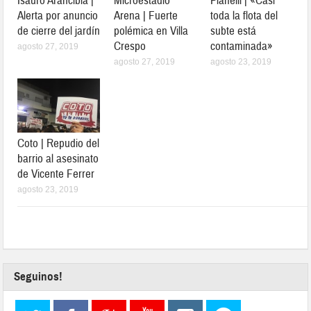
Isauro Arancibia |
Microestadio
Pianelli | «Casi
Alerta por anuncio
Arena | Fuerte
toda la flota del
de cierre del jardín
polémica en Villa
subte está
Crespo
contaminada»
agosto 27, 2019
agosto 27, 2019
agosto 23, 2019
Coto | Repudio del
barrio al asesinato
de Vicente Ferrer
agosto 23, 2019
Seguinos!