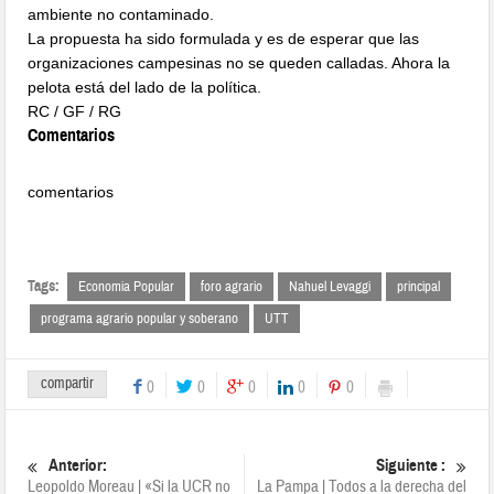
ambiente no contaminado.
La propuesta ha sido formulada y es de esperar que las
organizaciones campesinas no se queden calladas. Ahora la
pelota está del lado de la política.
RC / GF / RG
Comentarios
comentarios
Tags:
Economia Popular
foro agrario
Nahuel Levaggi
principal
programa agrario popular y soberano
UTT
compartir
0
0
0
0
0
Anterior:
Siguiente :
Leopoldo Moreau | «Si la UCR no
La Pampa | Todos a la derecha del