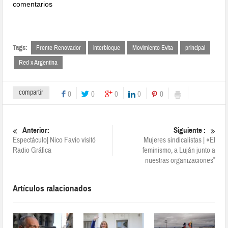
comentarios
Tags:
Frente Renovador
interbloque
Movimiento Evita
principal
Red x Argentina
compartir
0
0
0
0
0
Anterior:
Siguiente :
Espectáculo| Nico Favio visitó
Mujeres sindicalistas | «El
Radio Gráfica
feminismo, a Luján junto a
nuestras organizaciones”
Artículos ralacionados