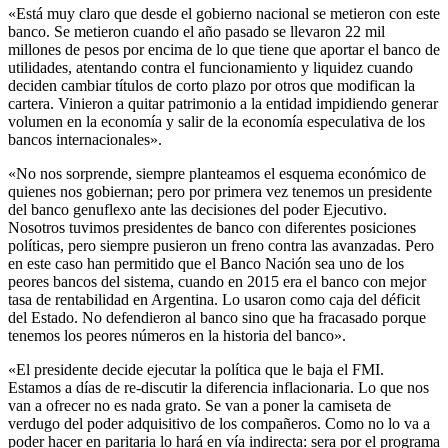
«Está muy claro que desde el gobierno nacional se metieron con este
banco. Se metieron cuando el año pasado se llevaron 22 mil
millones de pesos por encima de lo que tiene que aportar el banco de
utilidades, atentando contra el funcionamiento y liquidez cuando
deciden cambiar títulos de corto plazo por otros que modifican la
cartera. Vinieron a quitar patrimonio a la entidad impidiendo generar
volumen en la economía y salir de la economía especulativa de los
bancos internacionales».
«No nos sorprende, siempre planteamos el esquema económico de
quienes nos gobiernan; pero por primera vez tenemos un presidente
del banco genuflexo ante las decisiones del poder Ejecutivo.
Nosotros tuvimos presidentes de banco con diferentes posiciones
políticas, pero siempre pusieron un freno contra las avanzadas. Pero
en este caso han permitido que el Banco Nación sea uno de los
peores bancos del sistema, cuando en 2015 era el banco con mejor
tasa de rentabilidad en Argentina. Lo usaron como caja del déficit
del Estado. No defendieron al banco sino que ha fracasado porque
tenemos los peores números en la historia del banco».
«El presidente decide ejecutar la política que le baja el FMI.
Estamos a días de re-discutir la diferencia inflacionaria. Lo que nos
van a ofrecer no es nada grato. Se van a poner la camiseta de
verdugo del poder adquisitivo de los compañeros. Como no lo va a
poder hacer en paritaria lo hará en vía indirecta: sera por el programa