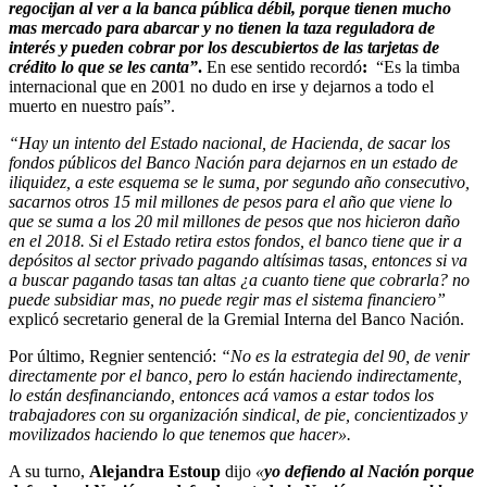
regocijan al ver a la banca pública débil, porque tienen mucho
mas mercado para abarcar y no tienen la taza reguladora de
interés y pueden cobrar por los descubiertos de las tarjetas de
crédito lo que se les canta”
.
En ese sentido recordó
:
“Es la timba
internacional que en 2001 no dudo en irse y dejarnos a todo el
muerto en nuestro país”.
“Hay un intento del Estado nacional, de Hacienda, de sacar los
fondos públicos del Banco Nación para dejarnos en un estado de
iliquidez, a este esquema se le suma, por segundo año consecutivo,
sacarnos otros 15 mil millones de pesos para el año que viene lo
que se suma a los 20 mil millones de pesos que nos hicieron daño
en el 2018. Si el Estado retira estos fondos, el banco tiene que ir a
depósitos al sector privado pagando altísimas tasas, entonces si va
a buscar pagando tasas tan altas ¿a cuanto tiene que cobrarla? no
puede subsidiar mas, no puede regir mas el sistema financiero”
explicó secretario general de la Gremial Interna del Banco Nación.
Por último, Regnier sentenció:
“No es la estrategia del 90, de venir
directamente por el banco, pero lo están haciendo indirectamente,
lo están desfinanciando, entonces acá vamos a estar todos los
trabajadores con su organización sindical, de pie, concientizados y
movilizados haciendo lo que tenemos que hacer».
A su turno,
Alejandra Estoup
dijo
«
yo defiendo al Nación porque