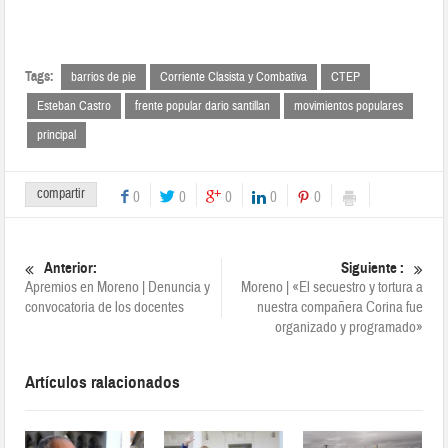
Tags:
barrios de pie
Corriente Clasista y Combativa
CTEP
Esteban Castro
frente popular dario santillan
movimientos populares
principal
compartir
0
0
0
0
0
Anterior:
Siguiente :
Apremios en Moreno | Denuncia y
Moreno | «El secuestro y tortura a
convocatoria de los docentes
nuestra compañera Corina fue
organizado y programado»
Artículos ralacionados