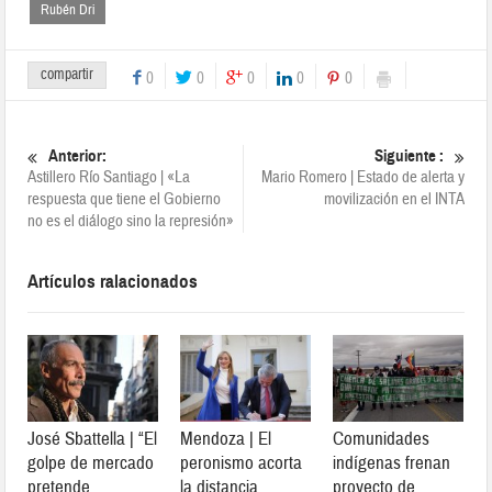
Rubén Dri
compartir
0
0
0
0
0
Anterior:
Siguiente :
Astillero Río Santiago | «La
Mario Romero | Estado de alerta y
respuesta que tiene el Gobierno
movilización en el INTA
no es el diálogo sino la represión»
Artículos ralacionados
José Sbattella | “El
Mendoza | El
Comunidades
golpe de mercado
peronismo acorta
indígenas frenan
pretende
la distancia
proyecto de