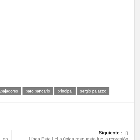
abajadores
paro bancario
principal
sergio palazzo
Siguiente :
, en
Línea Este | «La única respuesta fue la represión