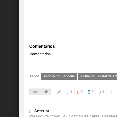
Comentarios
comentarios
Tags:
Asociación Bancaria
Corriente Federal de Tr
compartir
0
0
0
0
0
Anterior:
Pérsico | “Primero, la unidad en las calles. Después