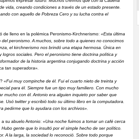
supimos expresar futuro. Muchos creímos que con la Cadena
de vida, creando condiciones a través de un estado presente.
ando con aquello de Pobreza Cero y su lucha contra el
ió de lleno en la polémica Peronismo-Kirchnerismo:
«Esta última
o del peronismo. A muchos, sobre todo a quienes no conocimos
eranza, el kirchnerismo nos brindó una etapa hermosa. Única en
 logros sociales. Pero el peronismo tiene doctrina política y
sformador de la historia argentina conjugando doctrina y acción
ca tan superadora».
o?
«Fui muy compinche de él. Fui el cuarto nieto de treinta y
ecial para él. Siempre fue un tipo muy familiero. Con mucho
lar mucho con él. Antonio era alguien inquieto por saber que
. Usó twitter y escribió todo su último libro en la computadora.
a pedirme que lo ayudara con los archivos».
o a su abuelo Antonio:
«Una noche fuimos a tomar un café cerca
ubo gente que lo insultó por el simple hecho de ser político.
r. A la larga, la sociedad lo reconoció. Sobre todo porque