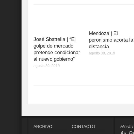
Mendoza | El
José Sbattella | “El
peronismo acorta la
golpe de mercado
distancia
pretende condicionar
agosto 30, 2019
al nuevo gobierno”
agosto 30, 2019
Radio
ARCHIVO
CONTACTO
Av. R