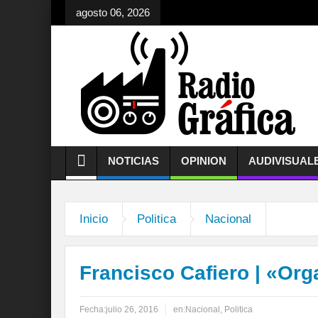
agosto 06, 2026
NOTICIAS
OPINION
AUDIVISUAL
Inicio
Politica
Nacional
Francisco Cafiero | «Or
Fecha:
julio 26, 2016
en:
Nacional
,
Politica