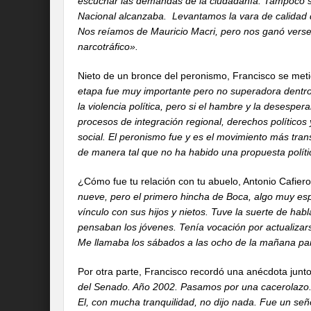
escuchar las demandas de la ciudadanía. Tampoco 
Nacional alcanzaba. Levantamos la vara de calidad 
Nos reíamos de Mauricio Macri, pero nos ganó verse
narcotráfico».
Nieto de un bronce del peronismo, Francisco se met
etapa fue muy importante pero no superadora dentr
la violencia política, pero si el hambre y la desesp
procesos de integración regional, derechos políticos y
social. El peronismo fue y es el movimiento más tran
de manera tal que no ha habido una propuesta políti
¿Cómo fue tu relación con tu abuelo, Antonio Cafier
nueve, pero el primero hincha de Boca, algo muy esp
vínculo con sus hijos y nietos. Tuve la suerte de hab
pensaban los jóvenes. Tenía vocación por actualizarse
Me llamaba los sábados a las ocho de la mañana par
Por otra parte, Francisco recordó una anécdota junt
del Senado. Año 2002. Pasamos por una cacerolazo. H
El, con mucha tranquilidad, no dijo nada. Fue un seño