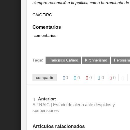
siempre reconoció a la política como herramienta de 
CA/GF/RG
Comentarios
comentarios
Tags:
Francisco Cafiero
Kirchnerismo
Peronis
compartir
0
0
0
0
0
Anterior:
SITRAIC | Estado de alerta ante despidos y
suspensiones
Artículos ralacionados