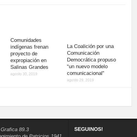
Comunidades
La Coalición por una
indígenas frenan
Comunicación
proyecto de
Democrática propuso
expropiación en
“un nuevo modelo
Salinas Grandes
comunicacional”
agosto 30, 2019
agosto 29, 2019
SEGUINOS!
 Grafica 89.3
egimiento de Patricios 1941