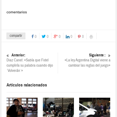
comentarios
compartir
0
0
0
0
0
Anterior:
Siguiente :
Diaz Canel: «Sabía que Fidel
«La ley Argentina Digital viene a
cumpliría su palabra cuando dijo
cambiar las reglas del juego»
`Volverán´»
Artículos ralacionados