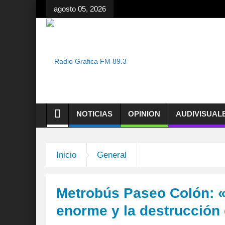
agosto 05, 2026
NOTICIAS
OPINION
AUDIVISUAL
Inicio
General
Metrobús Paseo Colón: «
enorme y la destrucción 