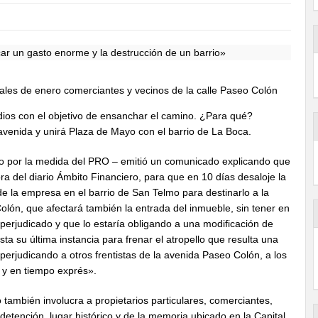
nales de enero comerciantes y vecinos de la calle Paseo Colón
edios con el objetivo de ensanchar el camino. ¿Para qué?
avenida y unirá Plaza de Mayo con el barrio de La Boca.
ado por la medida del PRO – emitió un comunicado explicando que
ora del diario Ámbito Financiero, para que en 10 días desaloje la
de la empresa en el barrio de San Telmo para destinarlo a la
ón, que afectará también la entrada del inmueble, sin tener en
perjudicado y que lo estaría obligando a una modificación de
asta su última instancia para frenar el atropello que resulta una
perjudicando a otros frentistas de la avenida Paseo Colón, a los
a y en tiempo exprés».
 también involucra a propietarios particulares, comerciantes,
etención, lugar histórico y de la memoria ubicado en la Capital