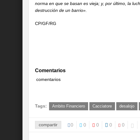
norma en que se basan es vieja; y, por último, la luc
destrucción de un barrio».
CP/GF/RG
Comentarios
comentarios
Tags:
Ambito Financiero
Cacciatore
desalojo
compartir
0
0
0
0
0