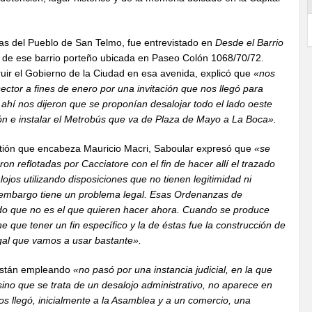
as del Pueblo de San Telmo, fue entrevistado en
Desde el Barrio
r de ese barrio porteño ubicada en Paseo Colón 1068/70/72.
uir el Gobierno de la Ciudad en esa avenida, explicó que
«nos
ector a fines de enero por una invitación que nos llegó para
 ahí nos dijeron que se proponían desalojar todo el lado oeste
ón e instalar el Metrobús que va de Plaza de Mayo a La Boca».
gestión que encabeza Mauricio Macri, Saboular expresó que
«se
n reflotadas por Cacciatore con el fin de hacer allí el trazado
lojos utilizando disposiciones que no tienen legitimidad ni
n embargo tiene un problema legal. Esas Ordenanzas de
do que no es el que quieren hacer ahora. Cuando se produce
ne que tener un fin específico y la de éstas fue la construcción de
egal que vamos a usar bastante».
están empleando
«no pasó por una instancia judicial, en la que
no que se trata de un desalojo administrativo, no aparece en
os llegó, inicialmente a la Asamblea y a un comercio, una