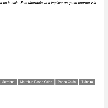
ha en la calle. Este Metrobús va a implicar un gasto enorme y la
Metrobus
Metrobus Paseo Colón
Paseo Colón
Tránsito