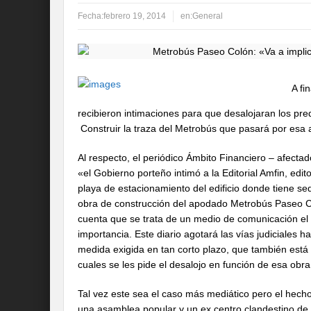
Fecha:
febrero 19, 2014
en:
General
A fi
recibieron intimaciones para que desalojaran los pr
Construir la traza del Metrobús que pasará por esa 
Al respecto, el periódico Ámbito Financiero – afect
«el Gobierno porteño intimó a la Editorial Amfin, edit
playa de estacionamiento del edificio donde tiene se
obra de construcción del apodado Metrobús Paseo Col
cuenta que se trata de un medio de comunicación el 
importancia. Este diario agotará las vías judiciales h
medida exigida en tan corto plazo, que también está 
cuales se les pide el desalojo en función de esa obr
Tal vez este sea el caso más mediático pero el hecho
una asamblea popular y un ex centro clandestino de d