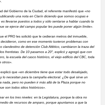
».
dad del Gobierno de la Ciudad, el referente manifestó que
«no
publicando una nota en Clarín diciendo que somos ocupas e
mo es llevarse puestos a todos y sólo sentarse a hablar cuando la
que se ejerce del campo popular les puede poner algún límite».
ue el PRO les solicitó que le cedieran metros del inmueble,
 decidieron, como en ese momento tuvieron problemas con
 clandestino de detención Club Atlético, cambiaron la traza del
os frentistas. De 10 pasamos a 20″, explicó y agregó que con
ro, la escuela del casco histórico, el viejo edificio del CBC, toda
e otros».
 explicó que
«en diciembre tiene que estar todo desalojado,
y lo necesitan para la campaña electoral. ¿De qué sirve un
 nada, pero no pueden ir más allá de la Plaza porque no
ue son todos sitios históricos».
ear en los tres niveles: en la Legislatura, porque la obra no
r medio de recursos de amparo, porque apuntamos a que la