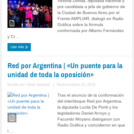
Victoria Donda, diputada nacional y
pre candidata a jefa de gobierno de
la Ciudad de Buenos Aires por el
Frente AMPLIAR, dialogó en Radio
Gráfica sobre la fórmula
conformada por Alberto Fernández
y Cr ...
Leer más
Red por Argentina | «Un puente para la
unidad de toda la oposición»
Escrito por:
Omar Zanarini
|
Fecha:octubre 22, 2018
Tras el anuncio de la conformación
del interbloque Red por Argentina,
la diputada Lucila De Ponti y los
legisladores Daniel Arroyo y
Facundo Moyano dialogaron con
Radio Gráfica y coincidieron en que
l ...