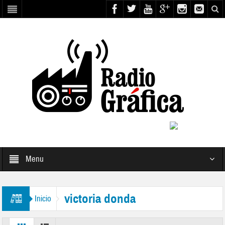
Menu
victoria donda
Inicio