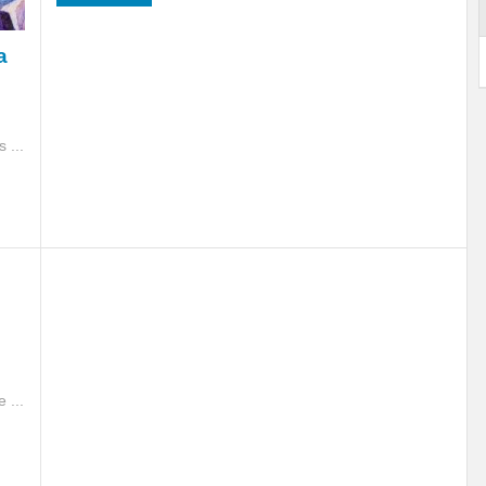
a
 ...
 ...