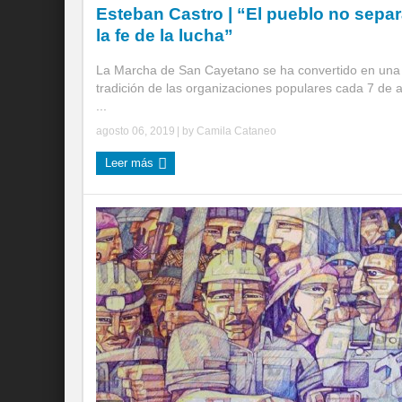
Esteban Castro | “El pueblo no sepa
la fe de la lucha”
La Marcha de San Cayetano se ha convertido en una
tradición de las organizaciones populares cada 7 de 
...
agosto 06, 2019
| by
Camila Cataneo
Leer más