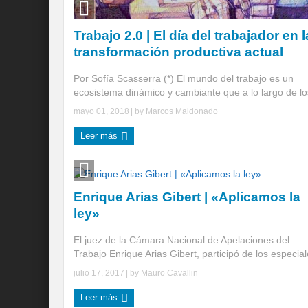
Trabajo 2.0 | El día del trabajador en l
transformación productiva actual
Por Sofía Scasserra (*) El mundo del trabajo es un
ecosistema dinámico y cambiante que a lo largo de los
mayo 01, 2018
| by
Marcos Maldonado
Leer más
Enrique Arias Gibert | «Aplicamos la
ley»
El juez de la Cámara Nacional de Apelaciones del
Trabajo Enrique Arias Gibert, participó de los especiale
julio 17, 2017
| by
Mauro Cavallin
Leer más