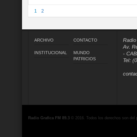
1
2
Radio
ARCHIVO
CONTACTO
Av. R
INSTITUCIONAL
MUNDO
- CAB
PATRICIOS
Tel: (
conta
Radio Grafica FM 89.3
© 2016. Todos los derechos son del 