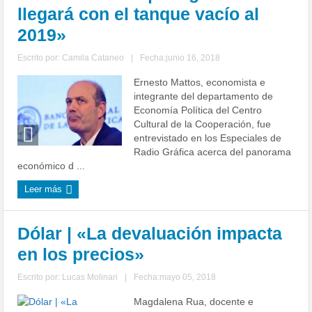
llegará con el tanque vacío al
2019»
Escrito por:
Camila Cataneo
|
Fecha:junio 16, 2018
Ernesto Mattos, economista e
integrante del departamento de
Economía Política del Centro
Cultural de la Cooperación, fue
entrevistado en los Especiales de
Radio Gráfica acerca del panorama
económico d ...
Leer más
Dólar | «La devaluación impacta
en los precios»
Escrito por:
Lucas Molinari
|
Fecha:mayo 05, 2018
Magdalena Rua, docente e