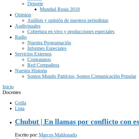
Deporte
Mundial Rusia 2018
Opinion
Análisis y opinión de nuestros periodistas
Audivisuales
Cobertura en vivo y producciones especiales
Radio
Nuestra Programación
Informes Especiales
Servicios Externos
Contratanos
Red Compañera
Nuestra Historia
Somos Mundo Patricios, Somos Comunicación Popular
Inicio
Docentes
Grilla
Lista
Chubut | En llamas por conflicto con es
Escrito por:
Marcos Maldonado