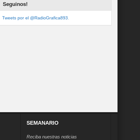
Seguinos!
Tweets por el @RadioGrafica893.
SEMANARIO
Reciba nuestras noticias