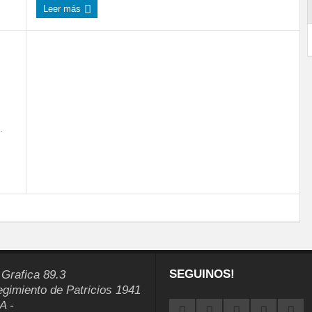
Leer más
.
SEGUINOS!
 Grafica 89.3
egimiento de Patricios 1941
A -