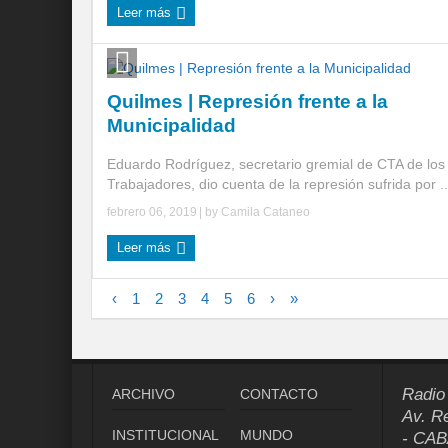
Leer más
Quilmes | Represión frente a la
Municipalidad
Eduardo Rodríguez, secretario gremial de CTA de los
Trabajadores, dio cuenta de la represión sufrida por ..
febrero 06, 2019
| by
Camila Cataneo
Leer más
‹
1
2
3
4
5
6
›
»
Radio
ARCHIVO
CONTACTO
Av. R
INSTITUCIONAL
MUNDO
- CAB