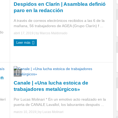
Despidos en Clarín | Asamblea definió
paro en la redacción
A través de correos electrónicos recibidos a las 6 de la
mañana, 56 trabajadores de AGEA (Grupo Clarín) f ...
do
abril 17, 2019
| by
Marcos Maldonado
Leer más
en
Canale | «Una lucha estoica de
trabajadores metalúrgicos»
lerí
Por Lucas Molinari * En un emotivo acto realizado en la
puerta de CANALE Lavallol, los laburantes después ...
marzo 10, 2019
| by
Lucas Molinari