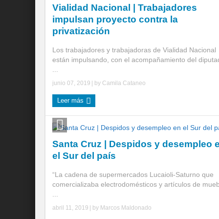
Vialidad Nacional | Trabajadores
impulsan proyecto contra la
privatización
Los trabajadores y trabajadoras de Vialidad Nacional
están impulsando, con el acompañamiento del diputa
...
junio 07, 2019
| by
Camila Cataneo
Leer más
Santa Cruz | Despidos y desempleo 
el Sur del país
“La cadena de supermercados Lucaioli-Saturno que
comercializaba electrodomésticos y artículos de mueb
...
abril 11, 2019
| by
Marcos Maldonado