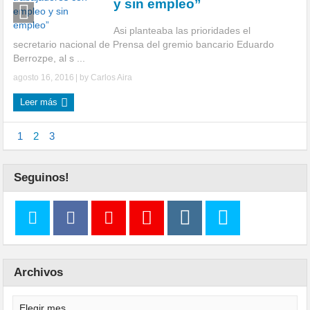
y sin empleo”
Asi planteaba las prioridades el
secretario nacional de Prensa del gremio bancario Eduardo
Berrozpe, al s ...
agosto 16, 2016
| by
Carlos Aira
Leer más
1
2
3
Seguinos!
Archivos