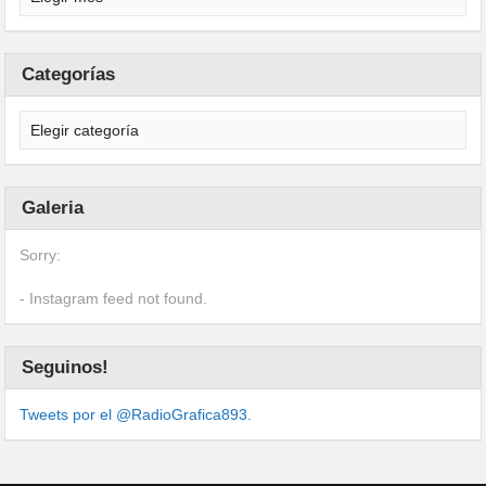
Categorías
Galeria
Sorry:
- Instagram feed not found.
Seguinos!
Tweets por el @RadioGrafica893.