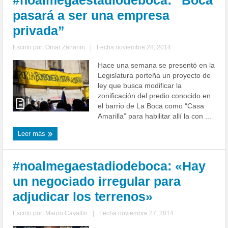
#noalmegaestadiodeboca: “Boca
pasará a ser una empresa
privada”
Escrito por:
Omar Zanarini
|
Fecha:noviembre 28, 2014
Hace una semana se presentó en la
Legislatura porteña un proyecto de
ley que busca modificar la
zonificación del predio conocido en
el barrio de La Boca como “Casa
Amarilla” para habilitar allí la con ...
Leer más
#noalmegaestadiodeboca: «Hay
un negociado irregular para
adjudicar los terrenos»
Escrito por:
Mauro Cavallin
|
Fecha:noviembre 27, 2014