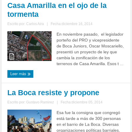
Casa Amarilla en el ojo de la
tormenta
Escrito por:
Carlos Aira
|
Fecha:diciembre 16, 2014
En noviembre pasado, el legislador
porteño del PRO y vicepresidente
de Boca Juniors, Oscar Moscariello,
presentó un proyecto de ley que
cambia la zonificación de los
terrenos de Casa Amarilla. Esos t ...
Leer más
La Boca resiste y propone
Escrito por:
Gustavo Ramirez
|
Fecha:diciembre 05, 2014
Esa fue la consigna que congregó
está tarde a más de 300 personas
en el barrio de La Boca. Diversas
organizaciones políticas barriales,