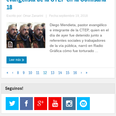
18
Escrito por:
Omar Zanarini
|
Fecha:septiembre 19, 2018
Diego Mendieta, pastor evangélico
e integrante de la CTEP, quien en el
día de ayer fue detenido junto a
referentes sociales y trabajadores
de la vía pública, narró en Radio
Gráfica cómo fue torturado ...
Leer más
«
‹
8
9
10
11
12
13
14
15
16
›
»
Seguinos!