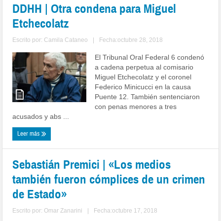
DDHH | Otra condena para Miguel
Etchecolatz
Escrito por:
Camila Cataneo
|
Fecha:octubre 28, 2018
El Tribunal Oral Federal 6 condenó
a cadena perpetua al comisario
Miguel Etchecolatz y el coronel
Federico Minicucci en la causa
Puente 12. También sentenciaron
con penas menores a tres
acusados y abs ...
Leer más
Sebastián Premici | «Los medios
también fueron cómplices de un crimen
de Estado»
Escrito por:
Omar Zanarini
|
Fecha:octubre 17, 2018