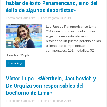
hablar de éxito Panamericano, sino del
éxito de algunos deportistas»
Escrito por:
Carlos Aira
|
Fecha:agosto 13, 2019
Los Juegos Panamericanos Lima
2019 cerraron con la delegación
argentina en sexta ubicación,
retomando un puesto perdido en las
últimas dos competencias
continentales. 101 medallas. 32
doradas, 35 plat ...
Leer más
Víctor Lupo | «Werthein, Jacubovich y
De Urquiza son responsables del
bochorno de Lima»
Escrito por:
Carlos Aira
|
Fecha:agosto 09, 2019