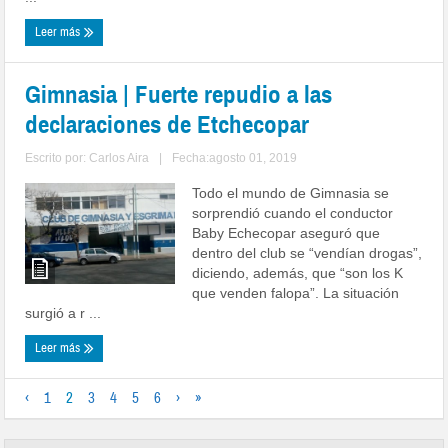
Leer más
Gimnasia | Fuerte repudio a las
declaraciones de Etchecopar
Escrito por:
Carlos Aira
|
Fecha:agosto 01, 2019
Todo el mundo de Gimnasia se
sorprendió cuando el conductor
Baby Echecopar aseguró que
dentro del club se “vendían drogas”,
diciendo, además, que “son los K
que venden falopa”. La situación
surgió a r ...
Leer más
‹
1
2
3
4
5
6
›
»