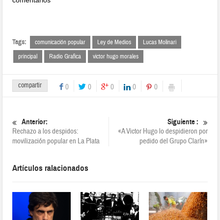
comentarios
Tags:
comunicación popular
Ley de Medios
Lucas Molinari
principal
Radio Grafica
victor hugo morales
compartir
0
0
0
0
0
Anterior:
Siguiente :
Rechazo a los despidos:
«A Victor Hugo lo despidieron por
movilización popular en La Plata
pedido del Grupo Clarín»
Artículos ralacionados